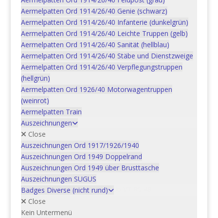
RS
Aermelpatten Ord 1914/26/40 Genie (schwarz)
48
Aermelpatten Ord 1914/26/40 Infanterie (dunkelgrün)
Menge
Artikelnummer:
Aermelpatten Ord 1914/26/40 Leichte Truppen (gelb)
15BAD7515B
Kategorien:
Aermelpatten Ord 1914/26/40 Sanität (hellblau)
10 Logistiktruppen
,
Aermelpatten Ord 1914/26/40 Stäbe und Dienstzweige
Abzeichen
,
Aermelpatten Ord 1914/26/40 Verpflegungstruppen
Badges/Verbandsabzeiche
(hellgrün)
n Armee XXI (Wappen)
Aermelpatten Ord 1926/40 Motorwagentruppen
(weinrot)
Aermelpatten Train
Auszeichnungen
Beschreibung
Close
Auszeichnungen Ord 1917/1926/1940
Auszeichnungen Ord 1949 Doppelrand
Beschreibung
Auszeichnungen Ord 1949 über Brusttasche
Bestellnummer: 15BAD7515B
Auszeichnungen SUGUS
Objekt: VT RS 48, Stab Kdo VT RS 48
Badges Diverse (nicht rund)
Tenue: B
Close
Ordonnanz: 2004
Kein Untermenü