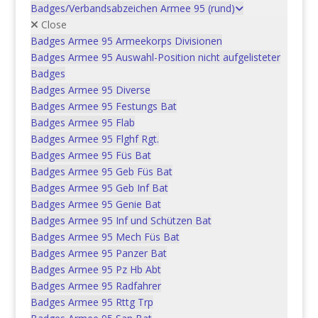
Badges/Verbandsabzeichen Armee 95 (rund)
Close
Badges Armee 95 Armeekorps Divisionen
Badges Armee 95 Auswahl-Position nicht aufgelisteter
Badges
Ähnliche Produkte
Badges Armee 95 Diverse
Badges Armee 95 Festungs Bat
Badges Armee 95 Flab
Badges Armee 95 Flghf Rgt.
Gr art 2, EM gr art 2
Badges Armee 95 Füs Bat
Badges Armee 95 Geb Füs Bat
CHF
5.00
Badges Armee 95 Geb Inf Bat
Badges Armee 95 Genie Bat
In den Warenkorb
Badges Armee 95 Inf und Schützen Bat
Badges Armee 95 Mech Füs Bat
Badges Armee 95 Panzer Bat
Badges Armee 95 Pz Hb Abt
Badges Armee 95 Radfahrer
Gr art 2, Bttr art 2/1
Badges Armee 95 Rttg Trp