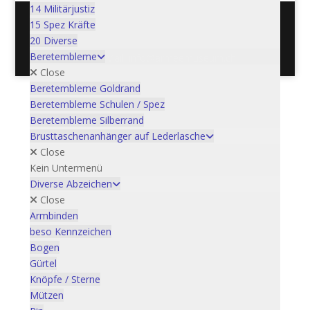
14 Militärjustiz
15 Spez Kräfte
20 Diverse
Postadresse: Verein Schweizer Armeemuseum, 3600
Beretembleme
Thun / Mail: info@armeemuseum.ch
Close
Beretembleme Goldrand
Beretembleme Schulen / Spez
Beretembleme Silberrand
Brusttaschenanhänger auf Lederlasche
Close
Kein Untermenü
Diverse Abzeichen
Close
Armbinden
beso Kennzeichen
Bogen
Gürtel
Knöpfe / Sterne
Mützen