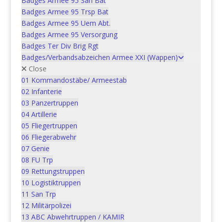
Badges Armee 95 San Bat
CHF
5.00
Badges Armee 95 Trsp Bat
Badges Armee 95 Uem Abt.
Badges Armee 95 Versorgung
In den Warenkorb
Badges Ter Div Brig Rgt
Badges/Verbandsabzeichen Armee XXI (Wappen)
Close
01 Kommandostäbe/ Armeestab
02 Infanterie
03 Panzertruppen
Spezialistenabzeichen
04 Artillerie
Generalstab: | Alle
05 Fliegertruppen
Versuchsvarianten im Set
06 Fliegerabwehr
07 Genie
CHF
80.00
08 FU Trp
09 Rettungstruppen
In den Warenkorb
10 Logistiktruppen
11 San Trp
12 Militärpolizei
13 ABC Abwehrtruppen / KAMIR