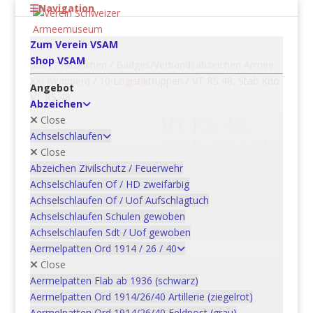
Navigation
Zum Verein VSAM
Shop VSAM
Start
/
Abzeichen
/
Badges/Verbandsabzeichen Armee
XXI (Wappen)
/
10 Logistiktruppen
/ VT RS 48, Stab Kdo
Angebot
VT RS 48
Abzeichen
VT RS 48,
Close
Achselschlaufen
Stab Kdo VT
Close
RS 48
Abzeichen Zivilschutz / Feuerwehr
Achselschlaufen Of / HD zweifarbig
CHF
5.00
Achselschlaufen Of / Uof Aufschlagtuch
Achselschlaufen Schulen gewoben
VT
Achselschlaufen Sdt / Uof gewoben
RS
Aermelpatten Ord 1914 / 26 / 40
48,
Close
In den
Stab
Aermelpatten Flab ab 1936 (schwarz)
Kdo
Aermelpatten Ord 1914/26/40 Artillerie (ziegelrot)
Warenkorb
VT
Aermelpatten Ord 1914/26/40 Feldpost (grau)