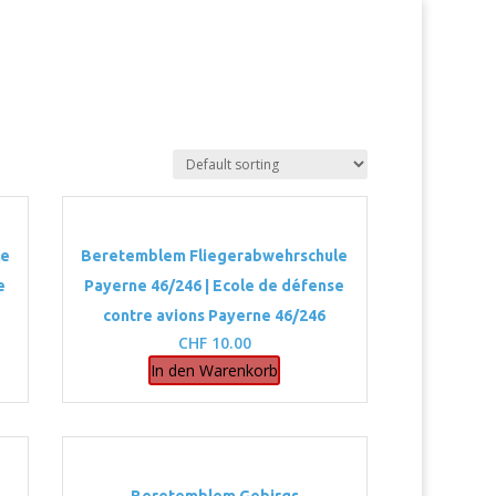
le
Beretemblem Fliegerabwehrschule
e
Payerne 46/246 | Ecole de défense
contre avions Payerne 46/246
CHF
10.00
In den Warenkorb