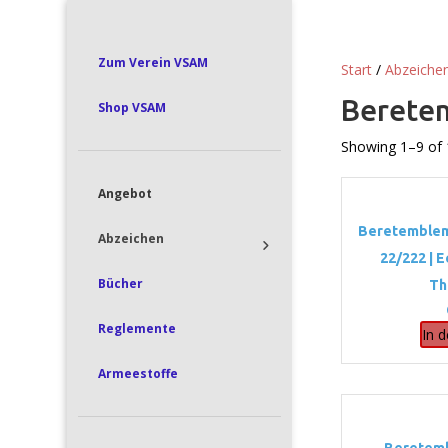
Zum Verein VSAM
Start
/
Abzeiche
Berete
Shop VSAM
Showing 1–9 of 
Angebot
Beretemblem
Abzeichen
22/222 | 
Bücher
Th
Reglemente
In 
Armeestoffe