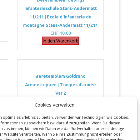
Beretemblem Gebirgs
n
Infanterieschule Stans-Andermatt
11/211 | Ecole d’infanterie de
montagne Stans-Andermatt 11/211
CHF
10.00
In den Warenkorb
Beretemblem Goldrand
e
Armeetruppen | Troupes d’armée
Var 2
CHF
6.00
Cookies verwalten
In den Warenkorb
n optimales Erlebnis zu bieten, verwenden wir Technologien wie Cookies,
formationen zu speichern bzw. darauf zuzugreifen. Wenn Sie diesen
n zustimmen, können wir Daten wie das Surfverhalten oder eindeutige
ser Website verarbeiten. Wenn Sie Ihre Zustimmung nicht erteilen oder
n, können bestimmte Merkmale und Funktionen beeinträchtigt werden.