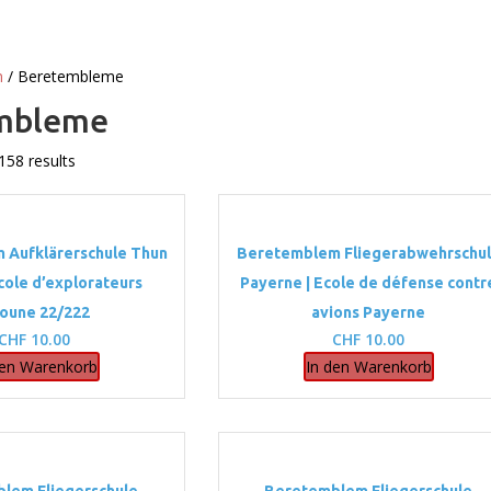
n
/ Beretembleme
mbleme
158 results
 Aufklärerschule Thun
Beretemblem Fliegerabwehrschu
Ecole d’explorateurs
Payerne | Ecole de défense contr
oune 22/222
avions Payerne
CHF
10.00
CHF
10.00
den Warenkorb
In den Warenkorb