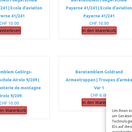
lem Fliegerschule
Beretemblem Fliegerschule
241 | Ecole d’aviation
Payerne 41/241 | Ecole d’aviatio
yerne 41/241
Payerne 41/241
CHF
10.00
CHF
10.00
Weiterlesen
In den Warenkorb
mblem Gebirgs-
Beretemblem Goldrand
schule Airolo 9/209 |
Armeetruppen | Troupes d’armé
fanterie de montagne
Var 1
CHF
6.00
irolo 9/209
In den Warenkorb
CHF
10.00
den Warenkorb
Um Ihnen ei
um Gerätein
Technologie
IDs auf die
zurückziehe