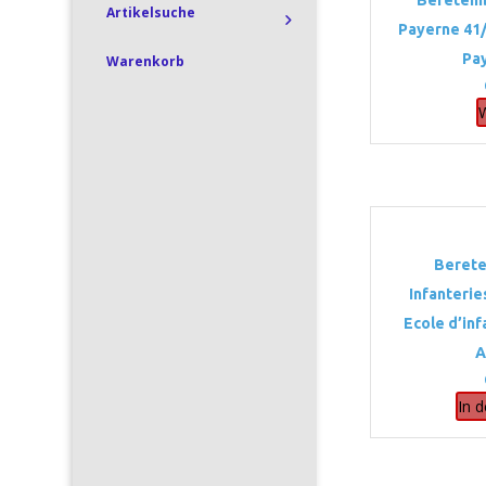
Beretemb
Artikelsuche
Payerne 41/
Pa
Warenkorb
Berete
Infanterie
Ecole d’in
A
In 