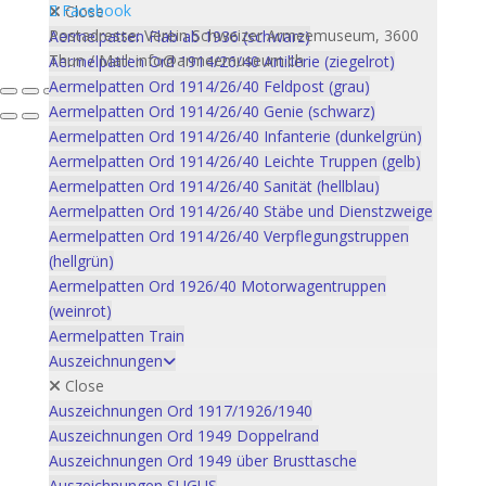
Facebook
Close
Postadresse: Verein Schweizer Armeemuseum, 3600
Aermelpatten Flab ab 1936 (schwarz)
Thun / Mail: info@armeemuseum.ch
Aermelpatten Ord 1914/26/40 Artillerie (ziegelrot)
Aermelpatten Ord 1914/26/40 Feldpost (grau)
Aermelpatten Ord 1914/26/40 Genie (schwarz)
Aermelpatten Ord 1914/26/40 Infanterie (dunkelgrün)
Aermelpatten Ord 1914/26/40 Leichte Truppen (gelb)
Aermelpatten Ord 1914/26/40 Sanität (hellblau)
Aermelpatten Ord 1914/26/40 Stäbe und Dienstzweige
Aermelpatten Ord 1914/26/40 Verpflegungstruppen
(hellgrün)
Aermelpatten Ord 1926/40 Motorwagentruppen
(weinrot)
Aermelpatten Train
Auszeichnungen
Close
Auszeichnungen Ord 1917/1926/1940
Auszeichnungen Ord 1949 Doppelrand
Auszeichnungen Ord 1949 über Brusttasche
Auszeichnungen SUGUS