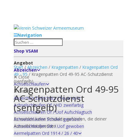
Navigation
Zum Verein VSAM
Shop VSAM
Angebot
Start
/
Abzeichen
/
Kragenpatten
/
Kragenpatten Ord
Abzeichen
49 - 95
/ Kragenpatten Ord 49-95 AC-Schutzdienst
Close
(senfgelb)
Achselschlaufen
Kragenpatten Ord 49-95
Close
AC-Schutzdienst
Abzeichen Zivilschutz / Feuerwehr
(senfgelb)
Achselschlaufen Of / HD zweifarbig
Achselschlaufen Of / Uof Aufschlagtuch
Es wurden keine Produkte gefunden, die deiner
Achselschlaufen Schulen gewoben
Auswahl entsprechen.
Achselschlaufen Sdt / Uof gewoben
Aermelpatten Ord 1914 / 26 / 40