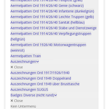
In den Warenkorb
Aermelpatten Ord 1914/26/40 Genie (schwarz)
Aermelpatten Ord 1914/26/40 Infanterie (dunkelgrün)
Art Rgt 13, Pz Hb Abt 58 *
Aermelpatten Ord 1914/26/40 Leichte Truppen (gelb)
Aermelpatten Ord 1914/26/40 Sanität (hellblau)
CHF
5.00
Aermelpatten Ord 1914/26/40 Stäbe und Dienstzweige
In den Warenkorb
Aermelpatten Ord 1914/26/40 Verpflegungstruppen
(hellgrün)
Mech Bat 2, Pz Gren Kp
Aermelpatten Ord 1926/40 Motorwagentruppen
CHF
5.00
(weinrot)
In den Warenkorb
Aermelpatten Train
Auszeichnungen
Close
Mech Bat 4 *
Auszeichnungen Ord 1917/1926/1940
CHF
5.00
Auszeichnungen Ord 1949 Doppelrand
In den Warenkorb
Auszeichnungen Ord 1949 über Brusttasche
Auszeichnungen SUGUS
Badges Diverse (nicht rund)
Pz Hb Abt 10 *
Close
CHF
5.00
Kein Untermenü