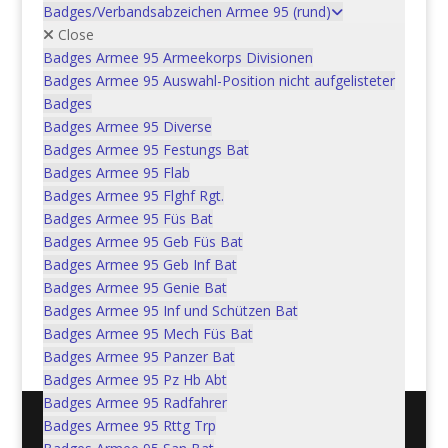
In den Warenkorb
Badges/Verbandsabzeichen Armee 95 (rund)
Close
Badges Armee 95 Armeekorps Divisionen
Pz Hb Abt 17 *
Badges Armee 95 Auswahl-Position nicht aufgelisteter
CHF
5.00
Badges
In den Warenkorb
Badges Armee 95 Diverse
Badges Armee 95 Festungs Bat
Badges Armee 95 Flab
Pz Hb Abt 23 *
Badges Armee 95 Flghf Rgt.
CHF
5.00
Badges Armee 95 Füs Bat
In den Warenkorb
Badges Armee 95 Geb Füs Bat
Badges Armee 95 Geb Inf Bat
Badges Armee 95 Genie Bat
Pz Hb Abt 48 *
Badges Armee 95 Inf und Schützen Bat
CHF
5.00
Badges Armee 95 Mech Füs Bat
In den Warenkorb
Badges Armee 95 Panzer Bat
Badges Armee 95 Pz Hb Abt
1
2
→
Badges Armee 95 Radfahrer
Badges Armee 95 Rttg Trp