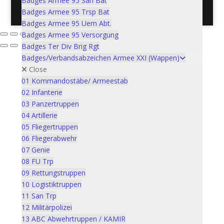
Badges Armee 95 San Bat
Postadresse: Verein Schweizer Armeemuseum, 3600
Badges Armee 95 Trsp Bat
Thun / Mail: info@armeemuseum.ch
Badges Armee 95 Uem Abt.
Badges Armee 95 Versorgung
Badges Ter Div Brig Rgt
Badges/Verbandsabzeichen Armee XXI (Wappen)
Close
01 Kommandostäbe/ Armeestab
02 Infanterie
03 Panzertruppen
04 Artillerie
05 Fliegertruppen
06 Fliegerabwehr
07 Genie
08 FU Trp
09 Rettungstruppen
10 Logistiktruppen
11 San Trp
12 Militärpolizei
13 ABC Abwehrtruppen / KAMIR