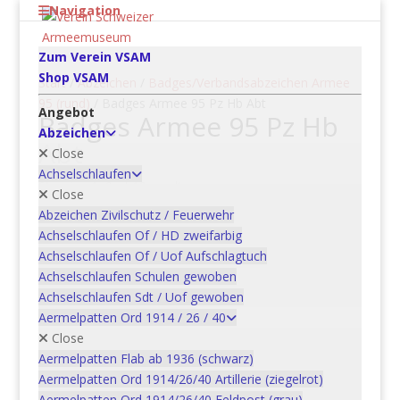
Navigation
Zum Verein VSAM
Shop VSAM
Start
/
Abzeichen
/
Badges/Verbandsabzeichen Armee
95 (rund)
/ Badges Armee 95 Pz Hb Abt
Angebot
Badges Armee 95 Pz Hb
Abzeichen
Abt
Close
Achselschlaufen
Showing 1–9 of 10 results
Close
Abzeichen Zivilschutz / Feuerwehr
Achselschlaufen Of / HD zweifarbig
Achselschlaufen Of / Uof Aufschlagtuch
Art Rgt 11, Stabsbattr
Achselschlaufen Schulen gewoben
CHF
5.00
Achselschlaufen Sdt / Uof gewoben
In den Warenkorb
Aermelpatten Ord 1914 / 26 / 40
Close
Aermelpatten Flab ab 1936 (schwarz)
Art Rgt 13, Pz Hb Abt 32 *
Aermelpatten Ord 1914/26/40 Artillerie (ziegelrot)
CHF
5.00
Aermelpatten Ord 1914/26/40 Feldpost (grau)