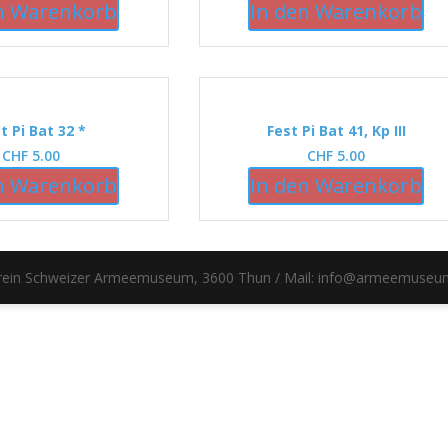
n Warenkorb
In den Warenkorb
t Pi Bat 32 *
Fest Pi Bat 41, Kp III
CHF
5.00
CHF
5.00
n Warenkorb
In den Warenkorb
erein Schweizer Armeemuseum, 3600 Thun / Mail: info@armeemuseu