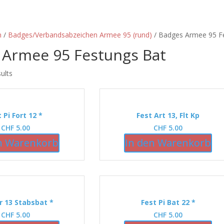
n
/
Badges/Verbandsabzeichen Armee 95 (rund)
/ Badges Armee 95 F
 Armee 95 Festungs Bat
sults
 Pi Fort 12 *
Fest Art 13, Flt Kp
CHF
5.00
CHF
5.00
n Warenkorb
In den Warenkorb
r 13 Stabsbat *
Fest Pi Bat 22 *
CHF
5.00
CHF
5.00