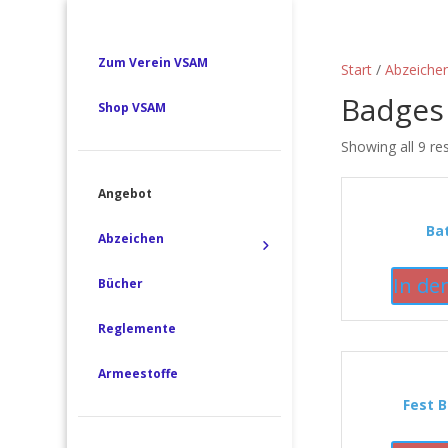
Zum Verein VSAM
Start
/
Abzeiche
Badges
Shop VSAM
Showing all 9 re
Angebot
Bat
Abzeichen
In de
Bücher
Reglemente
Armeestoffe
Fest B