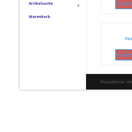
In de
Artikelsuche
Warenkorb
Fes
In de
Postadresse: V