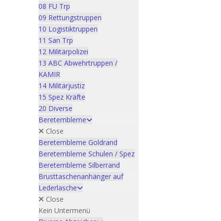
08 FU Trp
09 Rettungstruppen
10 Logistiktruppen
11 San Trp
12 Militärpolizei
13 ABC Abwehrtruppen /
KAMIR
14 Militärjustiz
15 Spez Kräfte
20 Diverse
Beretembleme
Close
Beretembleme Goldrand
Beretembleme Schulen / Spez
Beretembleme Silberrand
Brusttaschenanhänger auf
Lederlasche
Close
Kein Untermenü