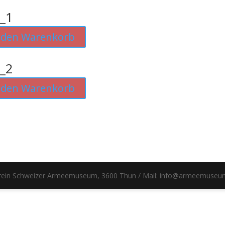
_1
 den Warenkorb
_2
 den Warenkorb
erein Schweizer Armeemuseum, 3600 Thun / Mail: info@armeemuseu