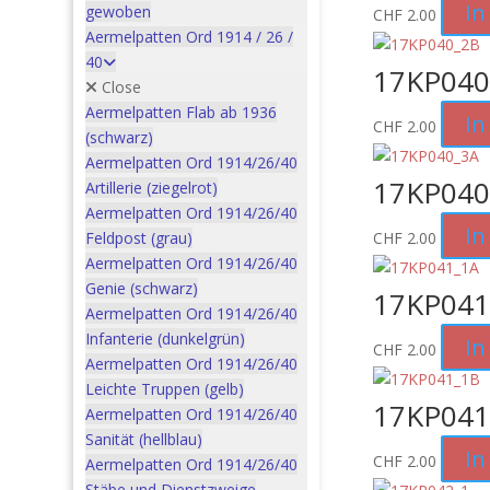
In
gewoben
CHF
2.00
Aermelpatten Ord 1914 / 26 /
40
17KP040
Close
Aermelpatten Flab ab 1936
In
CHF
2.00
(schwarz)
Aermelpatten Ord 1914/26/40
17KP040
Artillerie (ziegelrot)
Aermelpatten Ord 1914/26/40
In
Feldpost (grau)
CHF
2.00
Aermelpatten Ord 1914/26/40
Genie (schwarz)
17KP041
Aermelpatten Ord 1914/26/40
Infanterie (dunkelgrün)
In
CHF
2.00
Aermelpatten Ord 1914/26/40
Leichte Truppen (gelb)
17KP041
Aermelpatten Ord 1914/26/40
Sanität (hellblau)
In
CHF
2.00
Aermelpatten Ord 1914/26/40
Stäbe und Dienstzweige