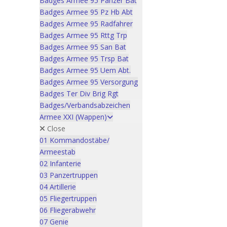
Badges Armee 95 Panzer Bat
Badges Armee 95 Pz Hb Abt
Badges Armee 95 Radfahrer
Badges Armee 95 Rttg Trp
Badges Armee 95 San Bat
Badges Armee 95 Trsp Bat
Badges Armee 95 Uem Abt.
Badges Armee 95 Versorgung
Badges Ter Div Brig Rgt
Badges/Verbandsabzeichen
Armee XXI (Wappen)
Close
01 Kommandostäbe/
Armeestab
02 Infanterie
03 Panzertruppen
04 Artillerie
05 Fliegertruppen
06 Fliegerabwehr
07 Genie