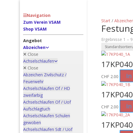
Navigation
Start
/
Abzeiche
Zum Verein VSAM
Festung
Shop VSAM
Ergebnisse 1 – 
Angebot
Abzeichen
Close
Achselschlaufen
17KP040
Close
Abzeichen Zivilschutz /
In
CHF
2.00
Feuerwehr
Achselschlaufen Of / HD
17KP040
zweifarbig
Achselschlaufen Of / Uof
In
CHF
2.00
Aufschlagtuch
Achselschlaufen Schulen
17KP040
gewoben
Achselschlaufen Sdt / Uof