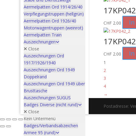
Aermelpatten Ord 1914/26/40
17KP042
Verpflegungstruppen (hellgrün)
Aermelpatten Ord 1926/40
In
CHF
2.00
Motorwagentruppen (weinrot)
Aermelpatten Train
17KP042
Auszeichnungen
Close
In
CHF
2.00
Auszeichnungen Ord
1
1917/1926/1940
Auszeichnungen Ord 1949
2
Doppelrand
3
Auszeichnungen Ord 1949 über
4
Brusttasche
→
Auszeichnungen SUGUS
Badges Diverse (nicht rund)
Postadresse: V
Close
Kein Untermenü
Badges/Verbandsabzeichen
Armee 95 (rund)