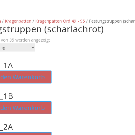
n
/
Kragenpatten
/
Kragenpatten Ord 49 - 95
/ Festungstruppen (schar
struppen (scharlachrot)
9 von 35 werden angezeigt
_1A
 den Warenkorb
_1B
 den Warenkorb
_2A