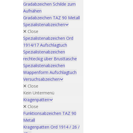
Gradabzeichen Schilde zum
Aufnähen
Gradabzeichen TAZ 90 Metall
Spezialistenabzeichen
Close
Spezialistenabzeichen Ord
1914/17 Aufschlagtuch
Spezialistenabzeichen
rechteckig über Brusttasche
Spezialistenabzeichen
Wappenform Aufschlagtuch
Versuchsabzeichen
Close
Kein Untermenü
Kragenpatten
Close
Funktionsabzeichen TAZ 90
Metall
Kragenpatten Ord 1914 / 26 /