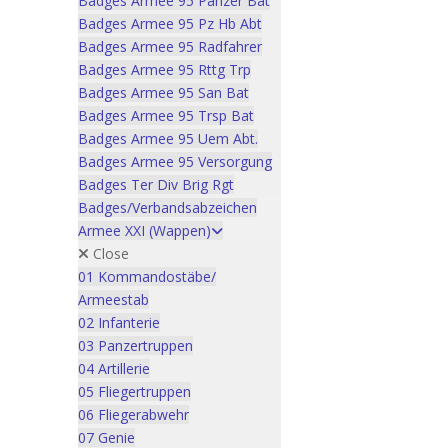
Badges Armee 95 Panzer Bat
Badges Armee 95 Pz Hb Abt
Badges Armee 95 Radfahrer
Badges Armee 95 Rttg Trp
Badges Armee 95 San Bat
Badges Armee 95 Trsp Bat
Badges Armee 95 Uem Abt.
Badges Armee 95 Versorgung
Badges Ter Div Brig Rgt
Badges/Verbandsabzeichen
Armee XXI (Wappen)
Close
01 Kommandostäbe/
Armeestab
02 Infanterie
03 Panzertruppen
04 Artillerie
05 Fliegertruppen
06 Fliegerabwehr
07 Genie