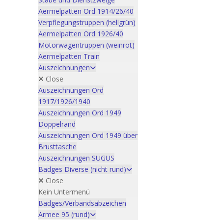
Aermelpatten Ord 1914/26/40
Verpflegungstruppen (hellgrün)
Aermelpatten Ord 1926/40
Motorwagentruppen (weinrot)
Aermelpatten Train
Auszeichnungen
Close
Auszeichnungen Ord
1917/1926/1940
Auszeichnungen Ord 1949
Doppelrand
Auszeichnungen Ord 1949 über
Brusttasche
Auszeichnungen SUGUS
Badges Diverse (nicht rund)
Close
Kein Untermenü
Badges/Verbandsabzeichen
Armee 95 (rund)