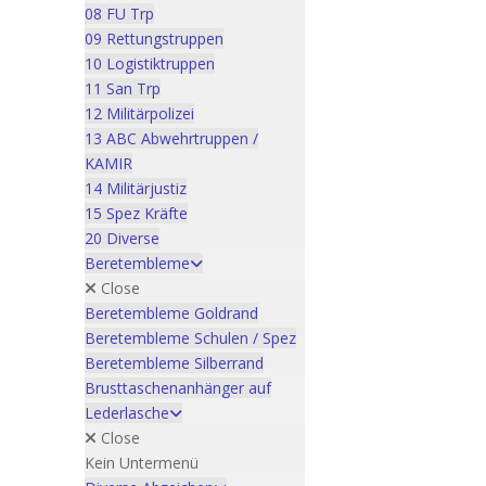
08 FU Trp
09 Rettungstruppen
10 Logistiktruppen
11 San Trp
12 Militärpolizei
13 ABC Abwehrtruppen /
KAMIR
14 Militärjustiz
15 Spez Kräfte
20 Diverse
Beretembleme
Close
Beretembleme Goldrand
Beretembleme Schulen / Spez
Beretembleme Silberrand
Brusttaschenanhänger auf
Lederlasche
Close
Kein Untermenü