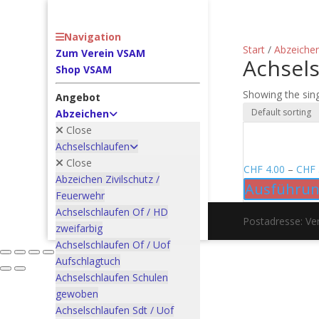
Navigation
Start
/
Abzeiche
Zum Verein VSAM
Achsels
Shop VSAM
Showing the sing
Angebot
Abzeichen
Close
Achselschlaufen
Close
CHF
4.00
–
CHF
Abzeichen Zivilschutz /
Ausführun
Feuerwehr
Achselschlaufen Of / HD
Postadresse: V
zweifarbig
Achselschlaufen Of / Uof
Aufschlagtuch
Achselschlaufen Schulen
gewoben
Achselschlaufen Sdt / Uof