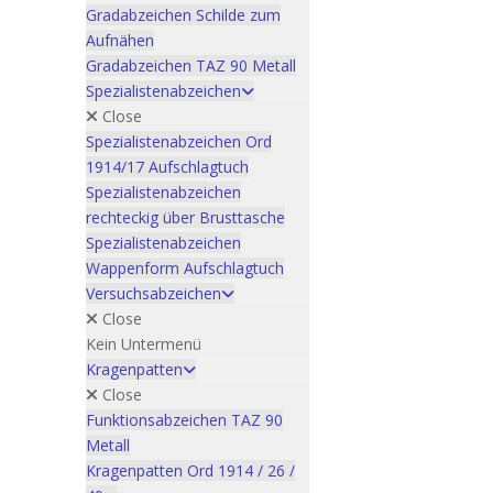
Gradabzeichen Schilde zum
Aufnähen
Gradabzeichen TAZ 90 Metall
Spezialistenabzeichen
Close
Spezialistenabzeichen Ord
1914/17 Aufschlagtuch
Spezialistenabzeichen
rechteckig über Brusttasche
Spezialistenabzeichen
Wappenform Aufschlagtuch
Versuchsabzeichen
Close
Kein Untermenü
Kragenpatten
Close
Funktionsabzeichen TAZ 90
Metall
Kragenpatten Ord 1914 / 26 /