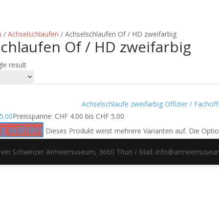
n
/
Achselschlaufen
/ Achselschlaufen Of / HD zweifarbig
chlaufen Of / HD zweifarbig
le result
Achselschlaufe zweifarbig Offizier / Fachoff
5.00
Preisspanne: CHF 4.00 bis CHF 5.00
g wählen
Dieses Produkt weist mehrere Varianten auf. Die Opti
erein Schweizer Armeemuseum, 3600 Thun / Mail: info@armeemuseu