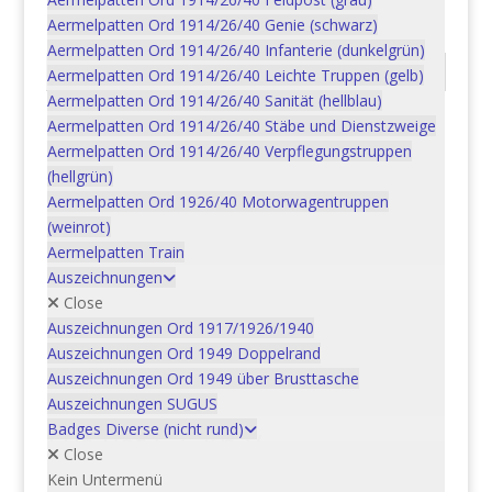
(Wappen)
Aermelpatten Ord 1914/26/40 Genie (schwarz)
Aermelpatten Ord 1914/26/40 Infanterie (dunkelgrün)
Beschreibung
Aermelpatten Ord 1914/26/40 Leichte Truppen (gelb)
Aermelpatten Ord 1914/26/40 Sanität (hellblau)
Aermelpatten Ord 1914/26/40 Stäbe und Dienstzweige
Beschreibung
Aermelpatten Ord 1914/26/40 Verpflegungstruppen
(hellgrün)
Bestellnummer: 15BAD4010B_S
Aermelpatten Ord 1926/40 Motorwagentruppen
Objekt: Gr art 2, EM gr art 2
(weinrot)
Tenue: B
Aermelpatten Train
Ordonnanz: 2004
Auszeichnungen
Close
Auszeichnungen Ord 1917/1926/1940
Auszeichnungen Ord 1949 Doppelrand
Ähnliche Produkte
Auszeichnungen Ord 1949 über Brusttasche
Auszeichnungen SUGUS
Badges Diverse (nicht rund)
Füs Bat 63, Kp V
Close
Kein Untermenü