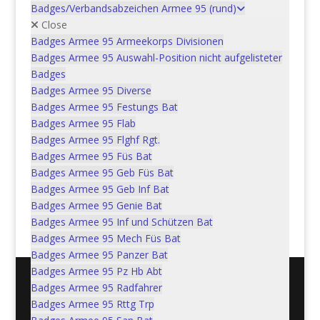
In den Warenkorb
CHF
5.00
Badges/Verbandsabzeichen Armee 95 (rund)
Close
Badges Armee 95 Armeekorps Divisionen
Badges Armee 95 Auswahl-Position nicht aufgelisteter
Füs Bat 65, Kp I
Badges
Badges Armee 95 Diverse
In den Warenkorb
Badges Armee 95 Festungs Bat
CHF
5.00
Badges Armee 95 Flab
Badges Armee 95 Flghf Rgt.
Badges Armee 95 Füs Bat
Badges Armee 95 Geb Füs Bat
Gr art 2, Bttr dir feux art 2
Badges Armee 95 Geb Inf Bat
Badges Armee 95 Genie Bat
In den Warenkorb
CHF
5.00
Badges Armee 95 Inf und Schützen Bat
Badges Armee 95 Mech Füs Bat
Badges Armee 95 Panzer Bat
Badges Armee 95 Pz Hb Abt
Badges Armee 95 Radfahrer
Postadresse: Verein Schweizer Armeemuseum, 3600
Badges Armee 95 Rttg Trp
Thun / Mail: info@armeemuseum.ch