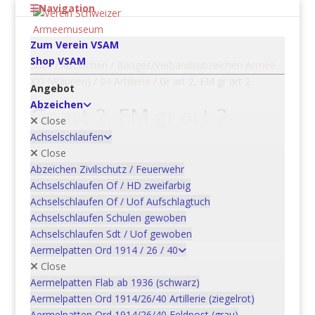
Navigation
Zum Verein VSAM
Shop VSAM
Start
/
Abzeichen
/
Badges/Verbandsabzeichen Armee
XXI (Wappen)
/
04 Artillerie
/ Gr art 2, EM gr art 2
Angebot
Abzeichen
Gr art 2, EM gr art 2
Close
Achselschlaufen
CHF
5.00
Close
Abzeichen Zivilschutz / Feuerwehr
Gr
Achselschlaufen Of / HD zweifarbig
art
Achselschlaufen Of / Uof Aufschlagtuch
2,
Achselschlaufen Schulen gewoben
In den Warenkorb
EM
Achselschlaufen Sdt / Uof gewoben
gr
Aermelpatten Ord 1914 / 26 / 40
art
Close
2
Aermelpatten Flab ab 1936 (schwarz)
Artikelnummer:
15BAD4010B_S
Kategorien:
04 Artillerie
,
Menge
Aermelpatten Ord 1914/26/40 Artillerie (ziegelrot)
Abzeichen
,
Badges/Verbandsabzeichen Armee XXI
Aermelpatten Ord 1914/26/40 Feldpost (grau)