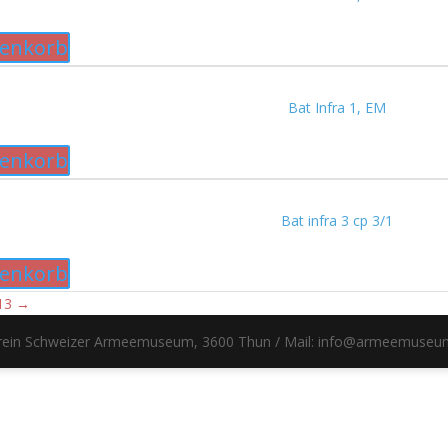
renkorb
Bat Infra 1, EM
renkorb
Bat infra 3 cp 3/1
renkorb
13
→
erein Schweizer Armeemuseum, 3600 Thun / Mail: info@armeemuseu