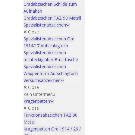
Gradabzeichen Schilde zum
Aufnähen
Gradabzeichen TAZ 90 Metall
Spezialistenabzeichen
Close
Spezialistenabzeichen Ord
1914/17 Aufschlagtuch
Spezialistenabzeichen
rechteckig über Brusttasche
Spezialistenabzeichen
Wappenform Aufschlagtuch
Versuchsabzeichen
Close
Kein Untermenü
Kragenpatten
Close
Funktionsabzeichen TAZ 90
Metall
Kragenpatten Ord 1914 / 26 /