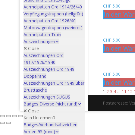
CHF
5.00
Aermelpatten Ord 1914/26/40
In den Wa
Verpflegungstruppen (hellgrün)
Aermelpatten Ord 1926/40
Motorwagentruppen (weinrot)
Aermelpatten Train
CHF
5.00
Auszeichnungen
In den Wa
Close
Auszeichnungen Ord
1917/1926/1940
Auszeichnungen Ord 1949
CHF
5.00
Doppelrand
In den Wa
Auszeichnungen Ord 1949 über
Brusttasche
1
2
3
4
…
11
12
Auszeichnungen SUGUS
Postadresse: V
Badges Diverse (nicht rund)
Close
Kein Untermenü
Badges/Verbandsabzeichen
Armee 95 (rund)