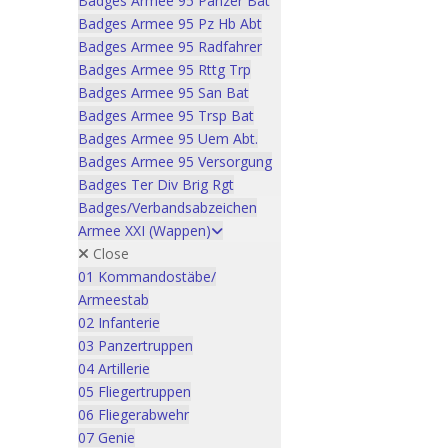
Badges Armee 95 Panzer Bat
Badges Armee 95 Pz Hb Abt
Badges Armee 95 Radfahrer
Badges Armee 95 Rttg Trp
Badges Armee 95 San Bat
Badges Armee 95 Trsp Bat
Badges Armee 95 Uem Abt.
Badges Armee 95 Versorgung
Badges Ter Div Brig Rgt
Badges/Verbandsabzeichen
Armee XXI (Wappen)
Close
01 Kommandostäbe/
Armeestab
02 Infanterie
03 Panzertruppen
04 Artillerie
05 Fliegertruppen
06 Fliegerabwehr
07 Genie