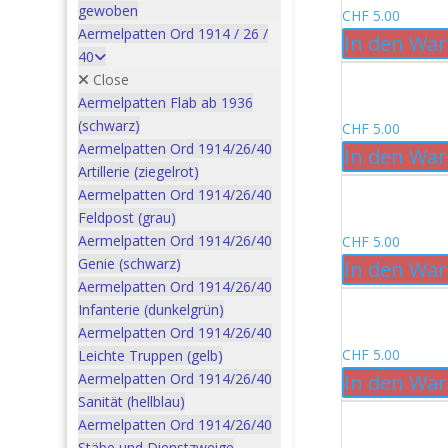
gewoben
CHF
5.00
Aermelpatten Ord 1914 / 26 /
In den Wa
40
Close
Aermelpatten Flab ab 1936
(schwarz)
CHF
5.00
Aermelpatten Ord 1914/26/40
In den Wa
Artillerie (ziegelrot)
Aermelpatten Ord 1914/26/40
Feldpost (grau)
Aermelpatten Ord 1914/26/40
CHF
5.00
Genie (schwarz)
In den Wa
Aermelpatten Ord 1914/26/40
Infanterie (dunkelgrün)
Aermelpatten Ord 1914/26/40
CHF
5.00
Leichte Truppen (gelb)
Aermelpatten Ord 1914/26/40
In den Wa
Sanität (hellblau)
Aermelpatten Ord 1914/26/40
Stäbe und Dienstzweige