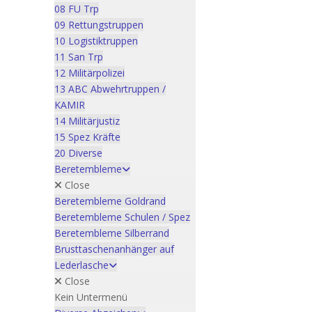
08 FU Trp
09 Rettungstruppen
10 Logistiktruppen
11 San Trp
12 Militärpolizei
13 ABC Abwehrtruppen /
KAMIR
14 Militärjustiz
15 Spez Kräfte
20 Diverse
Beretembleme
Close
Beretembleme Goldrand
Beretembleme Schulen / Spez
Beretembleme Silberrand
Brusttaschenanhänger auf
Lederlasche
Close
Kein Untermenü