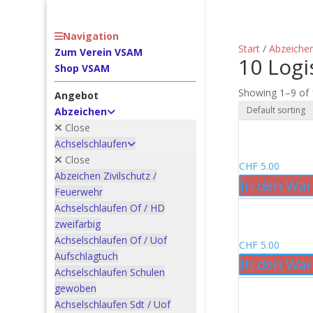
Navigation
Start
/
Abzeiche
Zum Verein VSAM
10 Logi
Shop VSAM
Showing 1–9 of 
Angebot
Abzeichen
Close
Achselschlaufen
Close
CHF
5.00
Abzeichen Zivilschutz /
In den Wa
Feuerwehr
Achselschlaufen Of / HD
zweifarbig
Achselschlaufen Of / Uof
CHF
5.00
Aufschlagtuch
In den Wa
Achselschlaufen Schulen
gewoben
Achselschlaufen Sdt / Uof