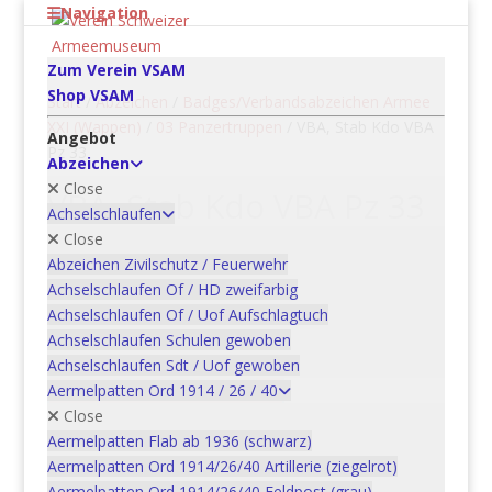
Navigation
Zum Verein VSAM
Shop VSAM
Start
/
Abzeichen
/
Badges/Verbandsabzeichen Armee
XXI (Wappen)
/
03 Panzertruppen
/ VBA, Stab Kdo VBA
Angebot
Pz 33
Abzeichen
Close
VBA, Stab Kdo VBA Pz 33
Achselschlaufen
Close
CHF
5.00
Abzeichen Zivilschutz / Feuerwehr
Achselschlaufen Of / HD zweifarbig
VBA,
Achselschlaufen Of / Uof Aufschlagtuch
Stab
Achselschlaufen Schulen gewoben
Kdo
Achselschlaufen Sdt / Uof gewoben
In den Warenkorb
VBA
Aermelpatten Ord 1914 / 26 / 40
Pz
Close
33
Aermelpatten Flab ab 1936 (schwarz)
Menge
Aermelpatten Ord 1914/26/40 Artillerie (ziegelrot)
Artikelnummer:
15BAD3805B
Kategorien:
03
Aermelpatten Ord 1914/26/40 Feldpost (grau)