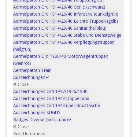
Panzertruppen
,
Abzeichen
,
Badges/Verbandsabzeichen
Aermelpatten Ord 1914/26/40 Genie (schwarz)
Armee XXI (Wappen)
Aermelpatten Ord 1914/26/40 Infanterie (dunkelgrün)
Aermelpatten Ord 1914/26/40 Leichte Truppen (gelb)
Beschreibung
Aermelpatten Ord 1914/26/40 Sanität (hellblau)
Aermelpatten Ord 1914/26/40 Stäbe und Dienstzweige
Aermelpatten Ord 1914/26/40 Verpflegungstruppen
Beschreibung
(hellgrün)
Aermelpatten Ord 1926/40 Motorwagentruppen
Bestellnummer: 15BAD3805B
(weinrot)
Objekt: VBA, Stab Kdo VBA Pz 33
Aermelpatten Train
Tenue: B
Auszeichnungen
Ordonnanz: 2004
Close
Auszeichnungen Ord 1917/1926/1940
Auszeichnungen Ord 1949 Doppelrand
Auszeichnungen Ord 1949 über Brusttasche
Auszeichnungen SUGUS
Ähnliche Produkte
Badges Diverse (nicht rund)
Close
Kein Untermenü