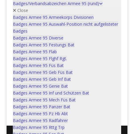
Gr art 2, Bttr art 2/1
Badges/Verbandsabzeichen Armee 95 (rund)
Close
Badges Armee 95 Armeekorps Divisionen
In den Warenkorb
CHF
5.00
Badges Armee 95 Auswahl-Position nicht aufgelisteter
Badges
Badges Armee 95 Diverse
Badges Armee 95 Festungs Bat
Art Abt 10, Art Bttr 10/4
Badges Armee 95 Flab
Badges Armee 95 Flghf Rgt.
In den Warenkorb
CHF
5.00
Badges Armee 95 Füs Bat
Badges Armee 95 Geb Füs Bat
Badges Armee 95 Geb Inf Bat
Badges Armee 95 Genie Bat
Füs Bat 65, Kp I
Badges Armee 95 Inf und Schützen Bat
Badges Armee 95 Mech Füs Bat
Badges Armee 95 Panzer Bat
In den Warenkorb
CHF
5.00
Badges Armee 95 Pz Hb Abt
Badges Armee 95 Radfahrer
Badges Armee 95 Rttg Trp