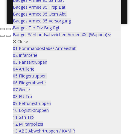
Badges Armee 95 San Bat
Badges Armee 95 Trsp Bat
Postadresse: Verein Schweizer Armeemuseum, 3600
Badges Armee 95 Uem Abt.
Thun / Mail: info@armeemuseum.ch
Badges Armee 95 Versorgung
Badges Ter Div Brig Rgt
Badges/Verbandsabzeichen Armee XXI (Wappen)
Close
01 Kommandostäbe/ Armeestab
02 Infanterie
03 Panzertruppen
04 Artillerie
05 Fliegertruppen
06 Fliegerabwehr
07 Genie
08 FU Trp
09 Rettungstruppen
10 Logistiktruppen
11 San Trp
12 Militärpolizei
13 ABC Abwehrtruppen / KAMIR