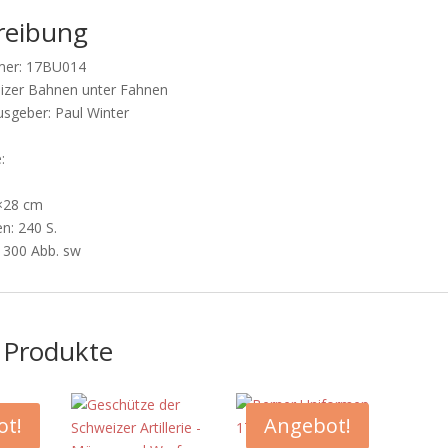
reibung
mer: 17BU014
eizer Bahnen unter Fahnen
sgeber: Paul Winter
:
×28 cm
en: 240 S.
r 300 Abb. sw
 Produkte
t!
Angebot!