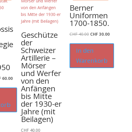
Berner
Uniformen
1700-1850.
ssis
Geschütze
Ursprünglicher
Aktueller
CHF
40.00
CHF
30.00
der
Preis
Preis
egie
war:
ist:
Schweizer
In den
CHF 40.00
CHF 30.00.
Artillerie –
Warenkorb
Mörser
950
und Werfer
prünglicher
Aktueller
F
60.00
von den
is
Preis
Anfängen
:
ist:
bis Mitte
 79.00
CHF 60.00.
der 1930-er
orb
Jahre (mit
Beilagen)
CHF
40.00