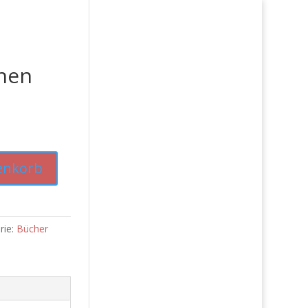
nen
enkorb
rie:
Bücher