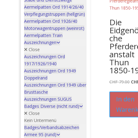
Aermelpatten Ord 1914/26/40
Verpflegungstruppen (hellgrün)
Die
Aermelpatten Ord 1926/40
Eidgenö
Motorwagentruppen (weinrot)
Aermelpatten Train
che
Auszeichnungen
Pferder
Close
anstalt
Auszeichnungen Ord
Thun
1917/1926/1940
1850-1
Auszeichnungen Ord 1949
Doppelrand
Urs
CHF
79.00
CH
Auszeichnungen Ord 1949 über
Pre
Brusttasche
war
In den
Auszeichnungen SUGUS
CHF
Badges Diverse (nicht rund)
Warenk
Close
Kein Untermenü
Badges/Verbandsabzeichen
Armee 95 (rund)