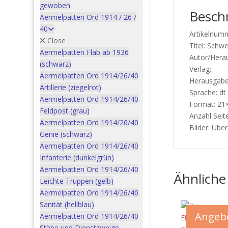
gewoben
Besch
Aermelpatten Ord 1914 / 26 /
40
Artikelnum
Close
Titel: Schw
Aermelpatten Flab ab 1936
Autor/Herau
(schwarz)
Verlag:
Aermelpatten Ord 1914/26/40
Herausgabe
Artillerie (ziegelrot)
Sprache: dt
Aermelpatten Ord 1914/26/40
Format: 21
Feldpost (grau)
Anzahl Seit
Aermelpatten Ord 1914/26/40
Bilder: Übe
Genie (schwarz)
Aermelpatten Ord 1914/26/40
Infanterie (dunkelgrün)
Aermelpatten Ord 1914/26/40
Ähnliche
Leichte Truppen (gelb)
Aermelpatten Ord 1914/26/40
Sanität (hellblau)
Angebo
Aermelpatten Ord 1914/26/40
Stäbe und Dienstzweige