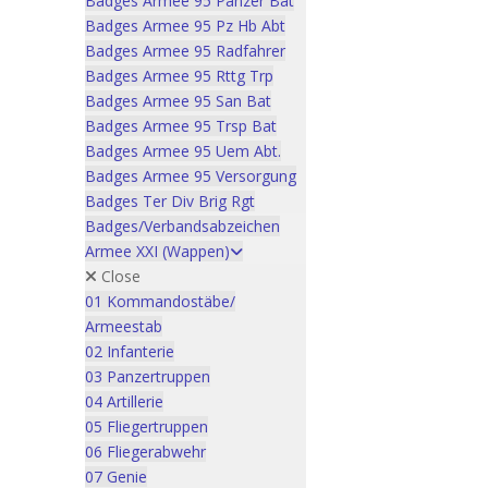
Badges Armee 95 Panzer Bat
Badges Armee 95 Pz Hb Abt
Badges Armee 95 Radfahrer
Badges Armee 95 Rttg Trp
Badges Armee 95 San Bat
Badges Armee 95 Trsp Bat
Badges Armee 95 Uem Abt.
Badges Armee 95 Versorgung
Badges Ter Div Brig Rgt
Badges/Verbandsabzeichen
Armee XXI (Wappen)
Close
01 Kommandostäbe/
Armeestab
02 Infanterie
03 Panzertruppen
04 Artillerie
05 Fliegertruppen
06 Fliegerabwehr
07 Genie