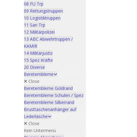
08 FU Trp
09 Rettungstruppen
10 Logistiktruppen
11 San Trp
12 Militärpolizei
13 ABC Abwehrtruppen /
KAMIR
14 Militärjustiz
15 Spez Kräfte
20 Diverse
Beretembleme
Close
Beretembleme Goldrand
Beretembleme Schulen / Spez
Beretembleme Silberrand
Brusttaschenanhänger auf
Lederlasche
Close
Kein Untermenü