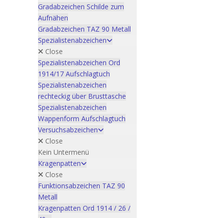
Gradabzeichen Schilde zum
Aufnähen
Gradabzeichen TAZ 90 Metall
Spezialistenabzeichen
Close
Spezialistenabzeichen Ord
1914/17 Aufschlagtuch
Spezialistenabzeichen
rechteckig über Brusttasche
Spezialistenabzeichen
Wappenform Aufschlagtuch
Versuchsabzeichen
Close
Kein Untermenü
Kragenpatten
Close
Funktionsabzeichen TAZ 90
Metall
Kragenpatten Ord 1914 / 26 /