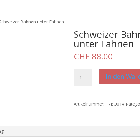
Schweizer Bahnen unter Fahnen
Schweizer Bah
unter Fahnen
CHF
88.00
Schweizer
In den War
Bahnen
unter
Fahnen
Menge
Artikelnummer:
17BU014
Katego
ng