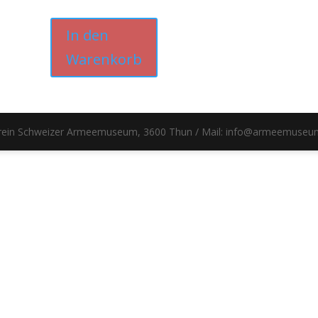
In den
Warenkorb
erein Schweizer Armeemuseum, 3600 Thun / Mail: info@armeemuseu