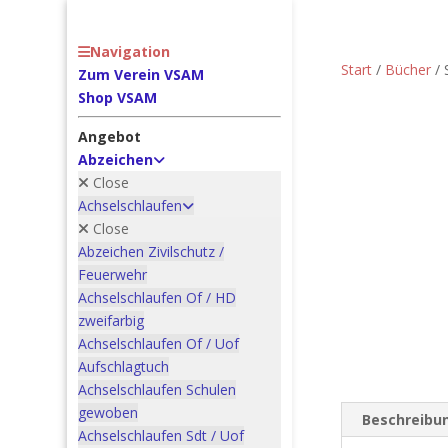
Navigation
Start
/
Bücher
/ 
Zum Verein VSAM
Shop VSAM
Angebot
Abzeichen
Close
Achselschlaufen
Close
Abzeichen Zivilschutz /
Feuerwehr
Achselschlaufen Of / HD
zweifarbig
Achselschlaufen Of / Uof
Aufschlagtuch
Achselschlaufen Schulen
gewoben
Beschreibu
Achselschlaufen Sdt / Uof