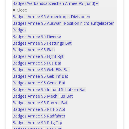
Ähnliche Produkte
Badges/Verbandsabzeichen Armee 95 (rund)
Close
Badges Armee 95 Armeekorps Divisionen
Badges Armee 95 Auswahl-Position nicht aufgelisteter
Schulabz. EM cdmt IFO art 31
Badges
Badges Armee 95 Diverse
CHF
5.00
Badges Armee 95 Festungs Bat
Badges Armee 95 Flab
In den Warenkorb
Badges Armee 95 Flghf Rgt.
Badges Armee 95 Füs Bat
Badges Armee 95 Geb Füs Bat
Badges Armee 95 Geb Inf Bat
Badges Armee 95 Genie Bat
Badges Armee 95 Inf und Schützen Bat
Schulabz. Stab Kdo Pz RS 21
Badges Armee 95 Mech Füs Bat
Badges Armee 95 Panzer Bat
CHF
5.00
Badges Armee 95 Pz Hb Abt
Badges Armee 95 Radfahrer
In den Warenkorb
Badges Armee 95 Rttg Trp