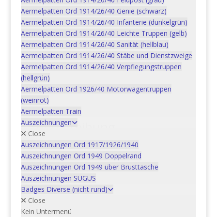
Aermelpatten Ord 1914/26/40 Genie (schwarz)
Artikelnummer:
Aermelpatten Ord 1914/26/40 Infanterie (dunkelgrün)
15BRU4406S
Kategorie:
Aermelpatten Ord 1914/26/40 Leichte Truppen (gelb)
Brusttaschenanhänger auf
Aermelpatten Ord 1914/26/40 Sanität (hellblau)
Lederlasche
Aermelpatten Ord 1914/26/40 Stäbe und Dienstzweige
Aermelpatten Ord 1914/26/40 Verpflegungstruppen
(hellgrün)
Aermelpatten Ord 1926/40 Motorwagentruppen
Beschreibung
(weinrot)
Aermelpatten Train
Auszeichnungen
Beschreibung
Close
Bestellnummer: 15BRU4406S
Auszeichnungen Ord 1917/1926/1940
Objekt: Schulabz. Art Kader S 32, OS
Auszeichnungen Ord 1949 Doppelrand
Tenue: A
Auszeichnungen Ord 1949 über Brusttasche
Ordonnanz: 2004
Auszeichnungen SUGUS
Badges Diverse (nicht rund)
Close
Kein Untermenü