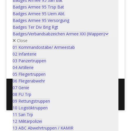
Badges Armee 95 San Bat
Badges Armee 95 Trsp Bat
Badges Armee 95 Uem Abt.
Badges Armee 95 Versorgung
Schulabz. Pz / Art KS 22
Badges Ter Div Brig Rgt
Badges/Verbandsabzeichen Armee XXI (Wappen)
CHF
5.00
Close
01 Kommandostäbe/ Armeestab
Weiterlesen
02 Infanterie
03 Panzertruppen
04 Artillerie
05 Fliegertruppen
06 Fliegerabwehr
07 Genie
08 FU Trp
Postadresse: Verein Schweizer Armeemuseum, 3600
09 Rettungstruppen
Thun / Mail: info@armeemuseum.ch
10 Logistiktruppen
11 San Trp
12 Militärpolizei
13 ABC Abwehrtruppen / KAMIR