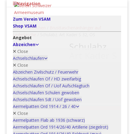
Navigation
Zum Verein VSAM
Shop VSAM
Start
/
Abzeichen
/
Brusttaschenanhänger auf
Lederlasche
/ Schulabz. Art Kader S 32, OS
Angebot
Schulabz.
Abzeichen
Close
Art Kader S
Achselschlaufen
32, OS
Close
Abzeichen Zivilschutz / Feuerwehr
CHF
5.00
Achselschlaufen Of / HD zweifarbig
Achselschlaufen Of / Uof Aufschlagtuch
Schulabz.
Achselschlaufen Schulen gewoben
Art
Achselschlaufen Sdt / Uof gewoben
Kader
Aermelpatten Ord 1914 / 26 / 40
In den
S
Close
32,
Aermelpatten Flab ab 1936 (schwarz)
Warenkorb
OS
Aermelpatten Ord 1914/26/40 Artillerie (ziegelrot)
Menge
Aermelpatten Ord 1914/26/40 Feldpost (grau)