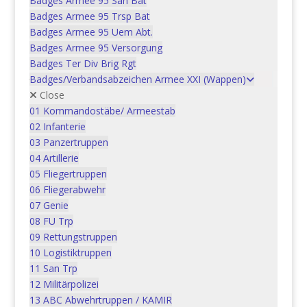
Badges Armee 95 San Bat
war:
ist:
Badges Armee 95 Trsp Bat
CHF 79.00
CHF 60.00.
Badges Armee 95 Uem Abt.
Berner Uniformen 1700-1850.
Badges Armee 95 Versorgung
Badges Ter Div Brig Rgt
Ursprünglicher
Aktueller
In den Warenkorb
CHF
40.00
CHF
30.00
Badges/Verbandsabzeichen Armee XXI (Wappen)
Preis
Preis
Close
war:
ist:
01 Kommandostäbe/ Armeestab
CHF 40.00
CHF 30.00.
02 Infanterie
03 Panzertruppen
04 Artillerie
05 Fliegertruppen
06 Fliegerabwehr
Geschütze der Schweizer
07 Genie
Artillerie –
08 FU Trp
Vorderladergeschütze mit
09 Rettungstruppen
glattem und gezogenem Rohr
10 Logistiktruppen
und Hinterladergeschütze
11 San Trp
ohne Rohrrücklauf 1819-1900
12 Militärpolizei
13 ABC Abwehrtruppen / KAMIR