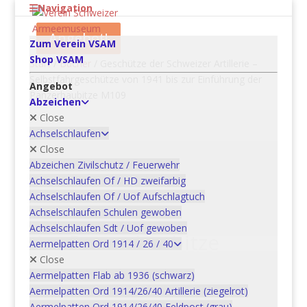
Navigation
Angebot!
Angebot!
Zum Verein VSAM
Shop VSAM
Start
/
Bücher
/ Geschütze der Schweizer Artillerie –
Selbstfahrgeschütze von 1941 bis zur Einführung der
Angebot
Panzerhaubitze M109
Abzeichen
Close
Achselschlaufen
Close
Geschütze der Schweizer
Abzeichen Zivilschutz / Feuerwehr
Artillerie –
Achselschlaufen Of / HD zweifarbig
Selbstfahrgeschütze von
Achselschlaufen Of / Uof Aufschlagtuch
Achselschlaufen Schulen gewoben
1941 bis zur Einführung
Achselschlaufen Sdt / Uof gewoben
der Panzerhaubitze
Aermelpatten Ord 1914 / 26 / 40
M109
Close
Aermelpatten Flab ab 1936 (schwarz)
CHF
40.00
Aermelpatten Ord 1914/26/40 Artillerie (ziegelrot)
Aermelpatten Ord 1914/26/40 Feldpost (grau)