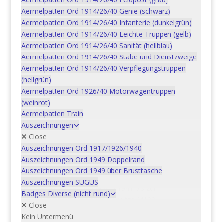
Aermelpatten Ord 1914/26/40 Genie (schwarz)
Geschütze
Aermelpatten Ord 1914/26/40 Infanterie (dunkelgrün)
der
Aermelpatten Ord 1914/26/40 Leichte Truppen (gelb)
Schweizer
Aermelpatten Ord 1914/26/40 Sanität (hellblau)
In den Warenkorb
Artillerie
Aermelpatten Ord 1914/26/40 Stäbe und Dienstzweige
-
Aermelpatten Ord 1914/26/40 Verpflegungstruppen
Selbstfahrgeschütze
(hellgrün)
von
Artikelnummer:
17BU022
Kategorie:
Bücher
Aermelpatten Ord 1926/40 Motorwagentruppen
1941
(weinrot)
bis
Aermelpatten Train
zur
Beschreibung
Auszeichnungen
Einführung
Close
der
Beschreibung
Auszeichnungen Ord 1917/1926/1940
Panzerhaubitze
Auszeichnungen Ord 1949 Doppelrand
M109
Artikelnummer: 17BU022
Auszeichnungen Ord 1949 über Brusttasche
Menge
Titel: Geschütze der Schweizer Artillerie –
Auszeichnungen SUGUS
Selbstfahrgeschütze von 1941 bis zur
Badges Diverse (nicht rund)
Einführung der Panzerhaubitze M109
Close
Autor/Herausgeber: Henri Habegger
Kein Untermenü