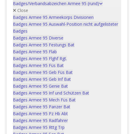
Verlag: Artilleriekollegium Zürich
Badges/Verbandsabzeichen Armee 95 (rund)
Herausgabe: Januar 2013
Close
Sprache: dt
Badges Armee 95 Armeekorps Divisionen
Format: 19×26 cm
Badges Armee 95 Auswahl-Position nicht aufgelisteter
Anzahl Seiten: 80 S.
Badges
Bilder: Abb. sw
Badges Armee 95 Diverse
Badges Armee 95 Festungs Bat
Badges Armee 95 Flab
Badges Armee 95 Flghf Rgt.
Ähnliche Produkte
Badges Armee 95 Füs Bat
Badges Armee 95 Geb Füs Bat
Badges Armee 95 Geb Inf Bat
Badges Armee 95 Genie Bat
Die Eidgenössische
Badges Armee 95 Inf und Schützen Bat
Pferderegieanstalt Thun
Badges Armee 95 Mech Füs Bat
Badges Armee 95 Panzer Bat
1850-1950
Badges Armee 95 Pz Hb Abt
Badges Armee 95 Radfahrer
Ursprünglicher
Aktueller
In den Warenkorb
CHF
79.00
CHF
60.00
Badges Armee 95 Rttg Trp
Preis
Preis