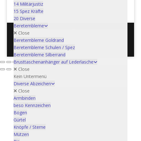
In den Warenkorb
14 Militärjustiz
CHF
40.00
15 Spez Kräfte
20 Diverse
Beretembleme
Close
Beretembleme Goldrand
Postadresse: Verein Schweizer Armeemuseum, 3600
Beretembleme Schulen / Spez
Thun / Mail: info@armeemuseum.ch
Beretembleme Silberrand
Brusttaschenanhänger auf Lederlasche
Close
Kein Untermenü
Diverse Abzeichen
Close
Armbinden
beso Kennzeichen
Bogen
Gürtel
Knöpfe / Sterne
Mützen