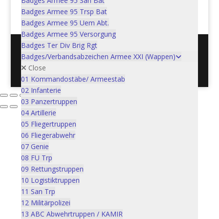
Badges Armee 95 San Bat
In den Warenkorb
CHF
5.00
Badges Armee 95 Trsp Bat
Badges Armee 95 Uem Abt.
Badges Armee 95 Versorgung
Badges Ter Div Brig Rgt
Badges/Verbandsabzeichen Armee XXI (Wappen)
Postadresse: Verein Schweizer Armeemuseum, 3600
Close
Thun / Mail: info@armeemuseum.ch
01 Kommandostäbe/ Armeestab
02 Infanterie
03 Panzertruppen
04 Artillerie
05 Fliegertruppen
06 Fliegerabwehr
07 Genie
08 FU Trp
09 Rettungstruppen
10 Logistiktruppen
11 San Trp
12 Militärpolizei
13 ABC Abwehrtruppen / KAMIR