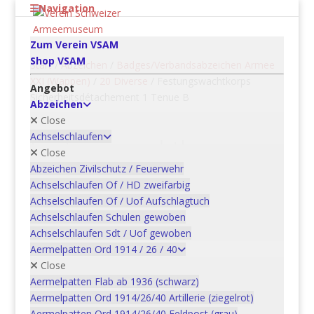
Navigation
Zum Verein VSAM
Shop VSAM
Start
/
Abzeichen
/
Badges/Verbandsabzeichen Armee
XXI (Wappen)
/
20 Diverse
/ Festungswachtkorps
Angebot
Sicherheitsdétachement 1 Tenue B
Abzeichen
Close
Achselschlaufen
Festungswachtkorps
Close
Sicherheitsdétachement
Abzeichen Zivilschutz / Feuerwehr
1 Tenue B
Achselschlaufen Of / HD zweifarbig
Achselschlaufen Of / Uof Aufschlagtuch
CHF
5.00
Achselschlaufen Schulen gewoben
Achselschlaufen Sdt / Uof gewoben
Aermelpatten Ord 1914 / 26 / 40
Festungswachtkorps
Close
Sicherheitsdétachement
Aermelpatten Flab ab 1936 (schwarz)
1
Aermelpatten Ord 1914/26/40 Artillerie (ziegelrot)
In den Warenkorb
Tenue
Aermelpatten Ord 1914/26/40 Feldpost (grau)