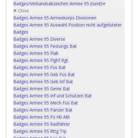
Badges/Verbandsabzeichen Armee 95 (rund)
Heerestag Lugano 2007
Close
Badges Armee 95 Armeekorps Divisionen
Badges Armee 95 Auswahl-Position nicht aufgelisteter
In den Warenkorb
CHF
5.00
Badges
Badges Armee 95 Diverse
Badges Armee 95 Festungs Bat
Badges Armee 95 Flab
Offizieller Badge AIR 14
Badges Armee 95 Flghf Rgt.
Badges Armee 95 Füs Bat
In den Warenkorb
CHF
9.00
Badges Armee 95 Geb Füs Bat
Badges Armee 95 Geb Inf Bat
Badges Armee 95 Genie Bat
Badges Armee 95 Inf und Schützen Bat
Badges Armee 95 Mech Füs Bat
Festungswachtkorps
Badges Armee 95 Panzer Bat
Sicherheitsdétachement 1
Badges Armee 95 Pz Hb Abt
Badges Armee 95 Radfahrer
Tenue A
Badges Armee 95 Rttg Trp