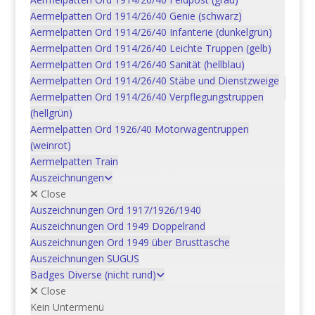
B
Aermelpatten Ord 1914/26/40 Genie (schwarz)
Menge
Aermelpatten Ord 1914/26/40 Infanterie (dunkelgrün)
Artikelnummer:
15BAD9505B
Kategorie:
20 Diverse
Aermelpatten Ord 1914/26/40 Leichte Truppen (gelb)
Aermelpatten Ord 1914/26/40 Sanität (hellblau)
Aermelpatten Ord 1914/26/40 Stäbe und Dienstzweige
Beschreibung
Aermelpatten Ord 1914/26/40 Verpflegungstruppen
(hellgrün)
Beschreibung
Aermelpatten Ord 1926/40 Motorwagentruppen
(weinrot)
Bestellnummer: 15BAD9505B
Aermelpatten Train
Objekt: Festungswachtkorps
Auszeichnungen
Sicherheitsdétachement 1
Close
Tenue: B
Auszeichnungen Ord 1917/1926/1940
Ordonnanz: -2003
Auszeichnungen Ord 1949 Doppelrand
Auszeichnungen Ord 1949 über Brusttasche
Auszeichnungen SUGUS
Badges Diverse (nicht rund)
Ähnliche Produkte
Close
Kein Untermenü