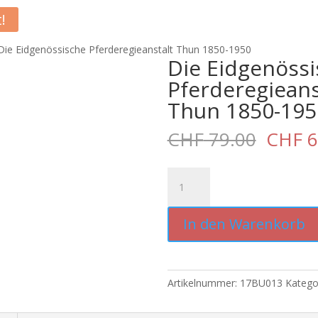
!
Die Eidgenössische Pferderegieanstalt Thun 1850-1950
Die Eidgenöss
Pferderegieans
Thun 1850-195
Urspr
CHF
79.00
CHF
6
Preis
war:
Die
CHF 7
Eidgenössische
Pferderegieanstalt
In den Warenkorb
Thun
1850-
1950
Menge
Artikelnummer:
17BU013
Katego