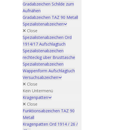
Gradabzeichen Schilde zum
Aufnähen
Gradabzeichen TAZ 90 Metall
Spezialistenabzeichen
Close
Spezialistenabzeichen Ord
1914/17 Aufschlagtuch
Spezialistenabzeichen
rechteckig über Brusttasche
Spezialistenabzeichen
Wappenform Aufschlagtuch
Versuchsabzeichen
Close
Kein Untermenü
Kragenpatten
Close
Funktionsabzeichen TAZ 90
Metall
Kragenpatten Ord 1914 / 26 /