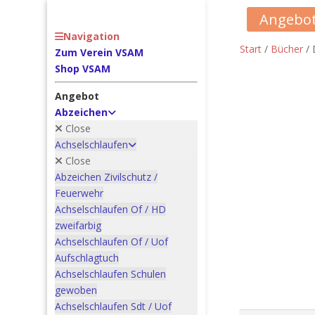
Angebot
Navigation
Start
/
Bücher
/ 
Zum Verein VSAM
Shop VSAM
Angebot
Abzeichen
Close
Achselschlaufen
Close
Abzeichen Zivilschutz /
Feuerwehr
Achselschlaufen Of / HD
zweifarbig
Achselschlaufen Of / Uof
Aufschlagtuch
Achselschlaufen Schulen
gewoben
Achselschlaufen Sdt / Uof