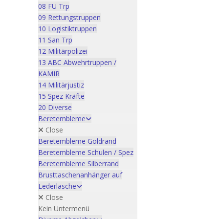
08 FU Trp
09 Rettungstruppen
10 Logistiktruppen
11 San Trp
12 Militärpolizei
13 ABC Abwehrtruppen /
KAMIR
14 Militärjustiz
15 Spez Kräfte
20 Diverse
Beretembleme
Close
Beretembleme Goldrand
Beretembleme Schulen / Spez
Beretembleme Silberrand
Brusttaschenanhänger auf
Lederlasche
Close
Kein Untermenü