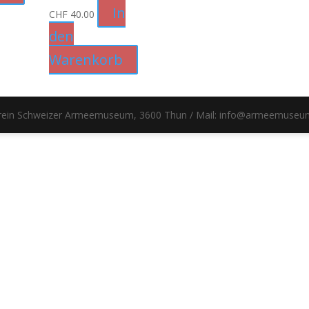
In
CHF
40.00
den
Warenkorb
erein Schweizer Armeemuseum, 3600 Thun / Mail: info@armeemuseu