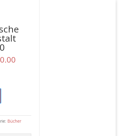
ische
talt
0
ünglicher
Aktueller
0.00
Preis
ist:
9.00
CHF 60.00.
rie:
Bücher