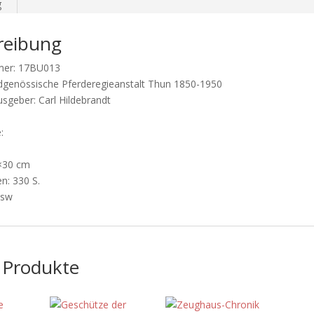
g
reibung
mer: 17BU013
Eidgenössische Pferderegieanstalt Thun 1850-1950
sgeber: Carl Hildebrandt
:
×30 cm
en: 330 S.
 sw
 Produkte