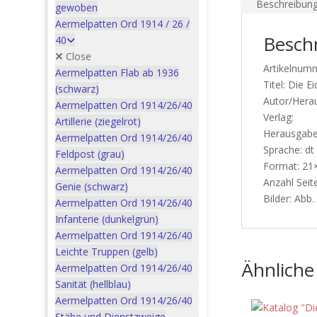
Beschreibun
gewoben
Aermelpatten Ord 1914 / 26 /
Besch
40
Close
Artikelnum
Aermelpatten Flab ab 1936
Titel: Die 
(schwarz)
Autor/Herau
Aermelpatten Ord 1914/26/40
Verlag:
Artillerie (ziegelrot)
Herausgabe
Aermelpatten Ord 1914/26/40
Sprache: dt
Feldpost (grau)
Format: 21
Aermelpatten Ord 1914/26/40
Anzahl Seit
Genie (schwarz)
Bilder: Abb.
Aermelpatten Ord 1914/26/40
Infanterie (dunkelgrün)
Aermelpatten Ord 1914/26/40
Leichte Truppen (gelb)
Ähnliche
Aermelpatten Ord 1914/26/40
Sanität (hellblau)
Aermelpatten Ord 1914/26/40
Stäbe und Dienstzweige