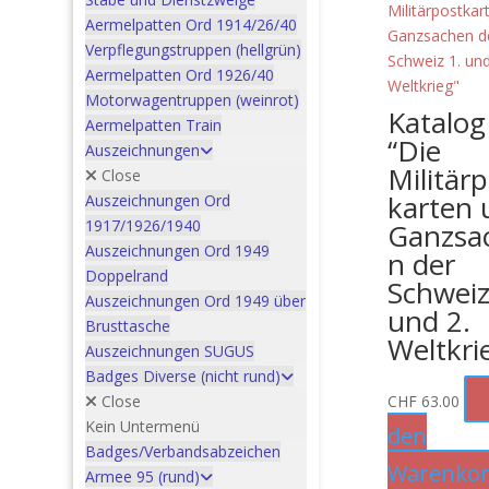
Aermelpatten Ord 1914/26/40
Verpflegungstruppen (hellgrün)
Aermelpatten Ord 1926/40
Motorwagentruppen (weinrot)
Katalog
Aermelpatten Train
“Die
Auszeichnungen
Militär
Close
karten 
Auszeichnungen Ord
1917/1926/1940
Ganzsa
Auszeichnungen Ord 1949
n der
Doppelrand
Schweiz
Auszeichnungen Ord 1949 über
und 2.
Brusttasche
Weltkri
Auszeichnungen SUGUS
Badges Diverse (nicht rund)
Close
CHF
63.00
Kein Untermenü
den
Badges/Verbandsabzeichen
Warenko
Armee 95 (rund)