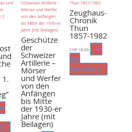
Zeughaus-
Chronik
Thun
1857-1982
Geschütze
der
post
In
CHF
18.00
Schweizer
und
den
Artillerie –
che
Mörser
Warenkorb
und Werfer
 1.
von den
Anfängen
eg”
bis Mitte
der 1930-er
In
Jahre (mit
Beilagen)
rb