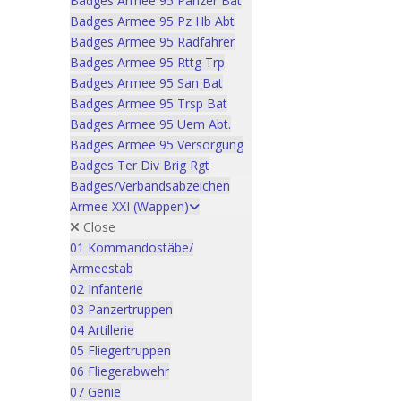
Badges Armee 95 Panzer Bat
Badges Armee 95 Pz Hb Abt
Badges Armee 95 Radfahrer
Badges Armee 95 Rttg Trp
Badges Armee 95 San Bat
Badges Armee 95 Trsp Bat
Badges Armee 95 Uem Abt.
Badges Armee 95 Versorgung
Badges Ter Div Brig Rgt
Badges/Verbandsabzeichen
Armee XXI (Wappen)
Close
01 Kommandostäbe/
Armeestab
02 Infanterie
03 Panzertruppen
04 Artillerie
05 Fliegertruppen
06 Fliegerabwehr
07 Genie