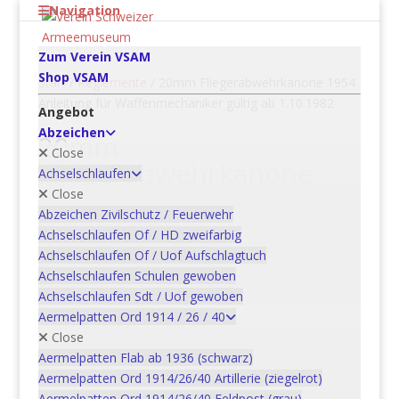
Navigation
Zum Verein VSAM
Shop VSAM
Start
/
Reglemente
/ 20mm Fliegerabwehrkanone 1954
Anleitung für Waffenmechaniker gültig ab 1.10.1982
Angebot
Abzeichen
20mm
Close
Fliegerabwehrkanone
Achselschlaufen
1954 Anleitung für
Close
Abzeichen Zivilschutz / Feuerwehr
Waffenmechaniker gültig
Achselschlaufen Of / HD zweifarbig
ab 1.10.1982
Achselschlaufen Of / Uof Aufschlagtuch
Achselschlaufen Schulen gewoben
CHF
20.00
Achselschlaufen Sdt / Uof gewoben
Aermelpatten Ord 1914 / 26 / 40
20mm
Close
Fliegerabwehrkanone
Aermelpatten Flab ab 1936 (schwarz)
1954
Aermelpatten Ord 1914/26/40 Artillerie (ziegelrot)
In den Warenkorb
Anleitung
Aermelpatten Ord 1914/26/40 Feldpost (grau)