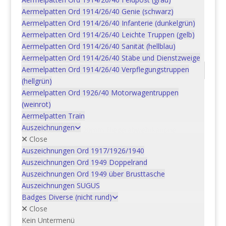
für
Aermelpatten Ord 1914/26/40 Genie (schwarz)
Waffenmechaniker
Aermelpatten Ord 1914/26/40 Infanterie (dunkelgrün)
gültig
Aermelpatten Ord 1914/26/40 Leichte Truppen (gelb)
Artikelnummer:
REG_2853.0
Kategorie:
Reglemente
ab
Aermelpatten Ord 1914/26/40 Sanität (hellblau)
1.10.1982
Aermelpatten Ord 1914/26/40 Stäbe und Dienstzweige
Menge
Aermelpatten Ord 1914/26/40 Verpflegungstruppen
Beschreibung
(hellgrün)
Aermelpatten Ord 1926/40 Motorwagentruppen
Beschreibung
(weinrot)
Aermelpatten Train
Reg. Nr., Sprache: 65.318 d
Auszeichnungen
Bezeichnung: 20mm Fliegerabwehrkanone
Close
1954 Anleitung für Waffenmechaniker gültig
Auszeichnungen Ord 1917/1926/1940
ab 1.10.1982
Auszeichnungen Ord 1949 Doppelrand
Jahr: 1982
Auszeichnungen Ord 1949 über Brusttasche
Behälter: 446
Auszeichnungen SUGUS
Badges Diverse (nicht rund)
Close
Kein Untermenü