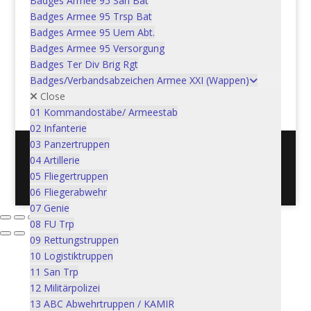
Badges Armee 95 San Bat
Organisation der
Badges Armee 95 Trsp Bat
Badges Armee 95 Uem Abt.
Ausbildungsdienste ODA
Badges Armee 95 Versorgung
gültig ab 1.1.2010
Badges Ter Div Brig Rgt
Badges/Verbandsabzeichen Armee XXI (Wappen)
In den Warenkorb
CHF
5.00
Close
01 Kommandostäbe/ Armeestab
02 Infanterie
03 Panzertruppen
04 Artillerie
Postadresse: Verein Schweizer Armeemuseum, 3600
05 Fliegertruppen
Thun / Mail: info@armeemuseum.ch
06 Fliegerabwehr
07 Genie
08 FU Trp
09 Rettungstruppen
10 Logistiktruppen
11 San Trp
12 Militärpolizei
13 ABC Abwehrtruppen / KAMIR