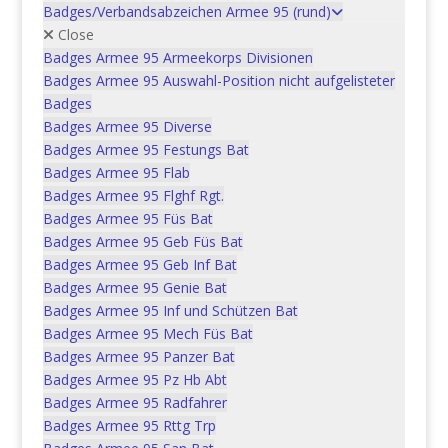
Ähnliche Produkte
Badges/Verbandsabzeichen Armee 95 (rund)
Close
Badges Armee 95 Armeekorps Divisionen
Moyens de contrainte en-
Badges Armee 95 Auswahl-Position nicht aufgelisteter
dessous du seuil
Badges
d’engagement de l’arme à feu
Badges Armee 95 Diverse
gültig ab 1.11.2009
Badges Armee 95 Festungs Bat
Badges Armee 95 Flab
Badges Armee 95 Flghf Rgt.
In den Warenkorb
CHF
5.00
Badges Armee 95 Füs Bat
Badges Armee 95 Geb Füs Bat
Badges Armee 95 Geb Inf Bat
Badges Armee 95 Genie Bat
Die Genfer Abkommen vom
Badges Armee 95 Inf und Schützen Bat
12. August 1949 (IKRK 1971)
Badges Armee 95 Mech Füs Bat
Badges Armee 95 Panzer Bat
In den Warenkorb
CHF
5.00
Badges Armee 95 Pz Hb Abt
Badges Armee 95 Radfahrer
Badges Armee 95 Rttg Trp