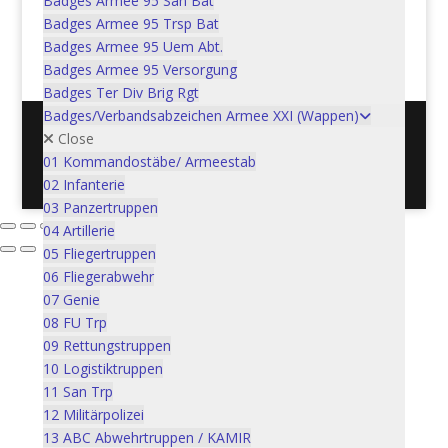
Badges Armee 95 San Bat
Badges Armee 95 Trsp Bat
In den Warenkorb
CHF
5.00
Badges Armee 95 Uem Abt.
Badges Armee 95 Versorgung
Badges Ter Div Brig Rgt
Badges/Verbandsabzeichen Armee XXI (Wappen)
Close
Postadresse: Verein Schweizer Armeemuseum, 3600
01 Kommandostäbe/ Armeestab
Thun / Mail: info@armeemuseum.ch
02 Infanterie
03 Panzertruppen
04 Artillerie
05 Fliegertruppen
06 Fliegerabwehr
07 Genie
08 FU Trp
09 Rettungstruppen
10 Logistiktruppen
11 San Trp
12 Militärpolizei
13 ABC Abwehrtruppen / KAMIR