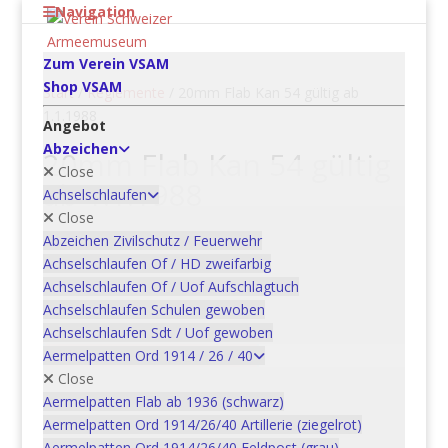
Navigation
Zum Verein VSAM
Shop VSAM
Start
/
Reglemente
/ 20mm Flab Kan 54 gültig ab
1.1.1988
Angebot
Abzeichen
20mm Flab Kan 54 gültig
Close
ab 1.1.1988
Achselschlaufen
Close
CHF
10.00
Abzeichen Zivilschutz / Feuerwehr
Achselschlaufen Of / HD zweifarbig
20mm
Achselschlaufen Of / Uof Aufschlagtuch
Flab
Achselschlaufen Schulen gewoben
Kan
Achselschlaufen Sdt / Uof gewoben
In den Warenkorb
54
Aermelpatten Ord 1914 / 26 / 40
gültig
Close
ab
Aermelpatten Flab ab 1936 (schwarz)
1.1.1988
Aermelpatten Ord 1914/26/40 Artillerie (ziegelrot)
Artikelnummer:
REG_1518.0
Kategorie:
Reglemente
Menge
Aermelpatten Ord 1914/26/40 Feldpost (grau)