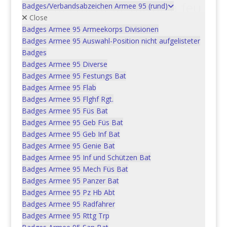
d’engagement de l’arme à feu
Badges/Verbandsabzeichen Armee 95 (rund)
gültig ab 1.11.2009
Close
Badges Armee 95 Armeekorps Divisionen
Badges Armee 95 Auswahl-Position nicht aufgelisteter
In den Warenkorb
CHF
5.00
Badges
Badges Armee 95 Diverse
Badges Armee 95 Festungs Bat
Badges Armee 95 Flab
Rechtliche Grundlagen für das
Badges Armee 95 Flghf Rgt.
Verhalten im Einsatz RVE
Badges Armee 95 Füs Bat
gültig ab 1.7.2005
Badges Armee 95 Geb Füs Bat
Badges Armee 95 Geb Inf Bat
In den Warenkorb
Badges Armee 95 Genie Bat
CHF
5.00
Badges Armee 95 Inf und Schützen Bat
Badges Armee 95 Mech Füs Bat
Badges Armee 95 Panzer Bat
Badges Armee 95 Pz Hb Abt
Lehrschrift Panzer
Badges Armee 95 Radfahrer
Nahbekämpfung Ausgabe
Badges Armee 95 Rttg Trp
1975