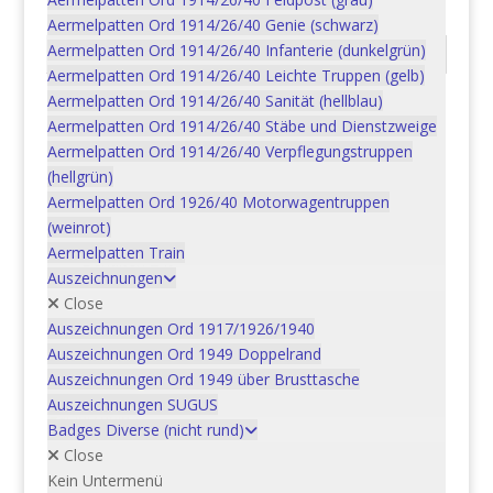
Aermelpatten Ord 1914/26/40 Genie (schwarz)
Aermelpatten Ord 1914/26/40 Infanterie (dunkelgrün)
Beschreibung
Aermelpatten Ord 1914/26/40 Leichte Truppen (gelb)
Aermelpatten Ord 1914/26/40 Sanität (hellblau)
Beschreibung
Aermelpatten Ord 1914/26/40 Stäbe und Dienstzweige
Aermelpatten Ord 1914/26/40 Verpflegungstruppen
Reg. Nr., Sprache: 56.571 d
(hellgrün)
Bezeichnung: 20mm Flab Kan 54 gültig ab
Aermelpatten Ord 1926/40 Motorwagentruppen
1.1.1988
(weinrot)
Jahr: 1988
Aermelpatten Train
Behälter: 249
Auszeichnungen
Close
Auszeichnungen Ord 1917/1926/1940
Auszeichnungen Ord 1949 Doppelrand
Ähnliche Produkte
Auszeichnungen Ord 1949 über Brusttasche
Auszeichnungen SUGUS
Badges Diverse (nicht rund)
Moyens de contrainte en-
Close
dessous du seuil
Kein Untermenü