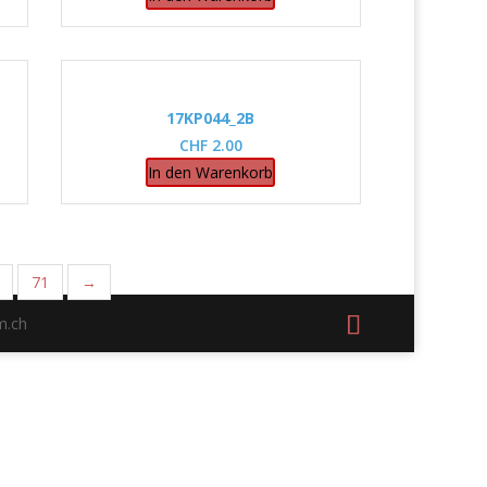
17KP044_2B
CHF
2.00
In den Warenkorb
71
→
m.ch