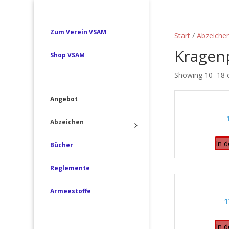
Zum Verein VSAM
Start
/
Abzeiche
Kragenp
Shop VSAM
Showing 10–18 o
Angebot
Abzeichen
In 
Bücher
Reglemente
Armeestoffe
1
In 