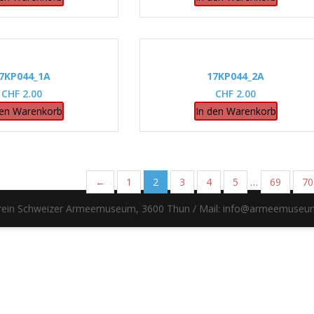
7KP044_1A
17KP044_2A
CHF
2.00
CHF
2.00
den Warenkorb
In den Warenkorb
←
1
2
3
4
5
…
69
70
erein Schweizer Armeemuseum, 3600 Thun / Mail: info@armeemuseu