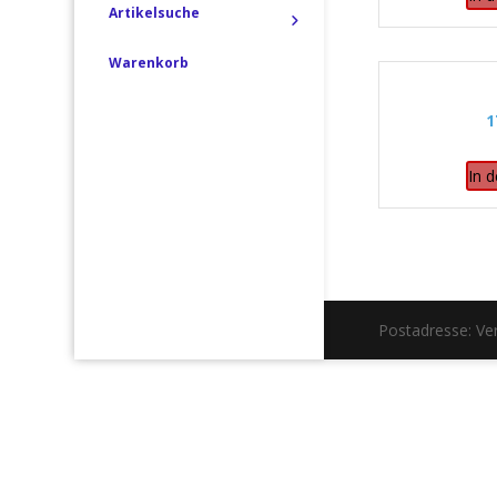
Artikelsuche
Warenkorb
1
In 
Postadresse: V