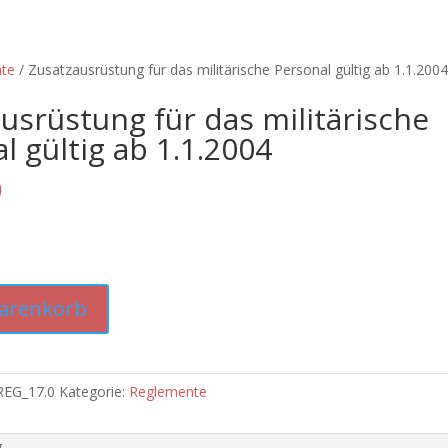
te
/ Zusatzausrüstung für das militärische Personal gültig ab 1.1.200
usrüstung für das militärische
l gültig ab 1.1.2004
0
ng
Warenkorb
REG_17.0
Kategorie:
Reglemente
g