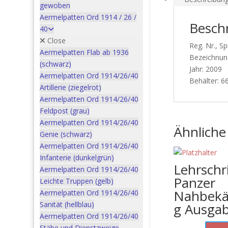
gewoben
Aermelpatten Ord 1914 / 26 /
Besch
40
Close
Reg. Nr., Sp
Aermelpatten Flab ab 1936
Bezeichnung
(schwarz)
Jahr: 2009
Aermelpatten Ord 1914/26/40
Behälter: 6
Artillerie (ziegelrot)
Aermelpatten Ord 1914/26/40
Feldpost (grau)
Aermelpatten Ord 1914/26/40
Ähnliche
Genie (schwarz)
Aermelpatten Ord 1914/26/40
Infanterie (dunkelgrün)
Lehrschri
Aermelpatten Ord 1914/26/40
Panzer
Leichte Truppen (gelb)
Nahbek
Aermelpatten Ord 1914/26/40
Sanität (hellblau)
g Ausga
Aermelpatten Ord 1914/26/40
Stäbe und Dienstzweige