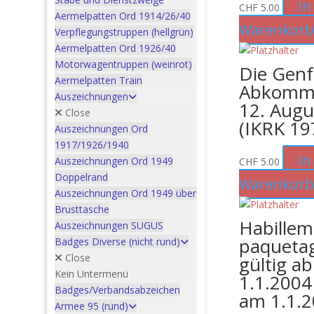
In
CHF
5.00
Aermelpatten Ord 1914/26/40
Warenkor
Verpflegungstruppen (hellgrün)
Aermelpatten Ord 1926/40
Motorwagentruppen (weinrot)
Die Genf
Aermelpatten Train
Abkomm
Auszeichnungen
12. Augu
Close
(IKRK 19
Auszeichnungen Ord
1917/1926/1940
In
Auszeichnungen Ord 1949
CHF
5.00
Doppelrand
Warenkor
Auszeichnungen Ord 1949 über
Brusttasche
Habillem
Auszeichnungen SUGUS
paqueta
Badges Diverse (nicht rund)
Close
gültig ab
Kein Untermenü
1.1.2004
Badges/Verbandsabzeichen
am 1.1.
Armee 95 (rund)