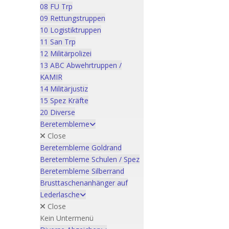
08 FU Trp
09 Rettungstruppen
10 Logistiktruppen
11 San Trp
12 Militärpolizei
13 ABC Abwehrtruppen /
KAMIR
14 Militärjustiz
15 Spez Kräfte
20 Diverse
Beretembleme
Close
Beretembleme Goldrand
Beretembleme Schulen / Spez
Beretembleme Silberrand
Brusttaschenanhänger auf
Lederlasche
Close
Kein Untermenü