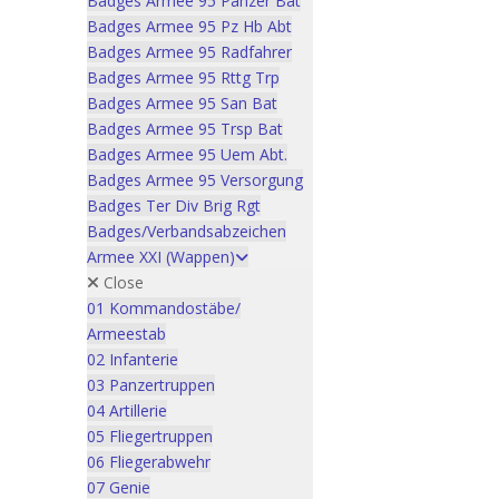
Badges Armee 95 Panzer Bat
Badges Armee 95 Pz Hb Abt
Badges Armee 95 Radfahrer
Badges Armee 95 Rttg Trp
Badges Armee 95 San Bat
Badges Armee 95 Trsp Bat
Badges Armee 95 Uem Abt.
Badges Armee 95 Versorgung
Badges Ter Div Brig Rgt
Badges/Verbandsabzeichen
Armee XXI (Wappen)
Close
01 Kommandostäbe/
Armeestab
02 Infanterie
03 Panzertruppen
04 Artillerie
05 Fliegertruppen
06 Fliegerabwehr
07 Genie