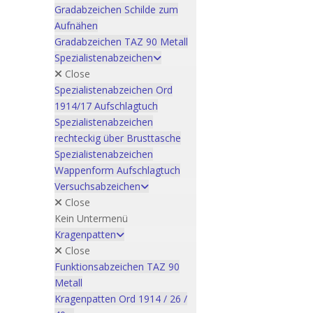
Gradabzeichen Schilde zum
Aufnähen
Gradabzeichen TAZ 90 Metall
Spezialistenabzeichen
Close
Spezialistenabzeichen Ord
1914/17 Aufschlagtuch
Spezialistenabzeichen
rechteckig über Brusttasche
Spezialistenabzeichen
Wappenform Aufschlagtuch
Versuchsabzeichen
Close
Kein Untermenü
Kragenpatten
Close
Funktionsabzeichen TAZ 90
Metall
Kragenpatten Ord 1914 / 26 /