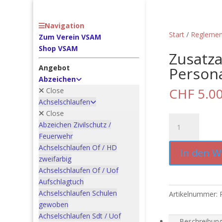
Navigation
Start
/
Reglemen
Zum Verein VSAM
Shop VSAM
Zusatza
Angebot
Persona
Abzeichen
CHF
5.0
Close
Achselschlaufen
Close
Zusatzausrüstu
Abzeichen Zivilschutz /
für
Feuerwehr
das
Achselschlaufen Of / HD
In den 
militärische
zweifarbig
Personal
Achselschlaufen Of / Uof
gültig
Aufschlagtuch
ab
Achselschlaufen Schulen
Artikelnummer:
1.1.2004
gewoben
Menge
Achselschlaufen Sdt / Uof
Beschreibun