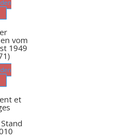
 den
b
er
en vom
st 1949
71)
 den
b
ent et
ges
 Stand
2010