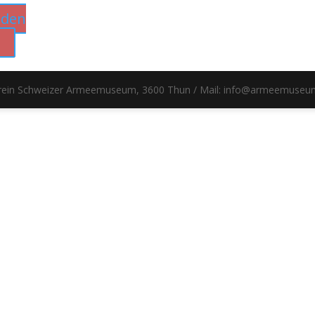
 den
b
erein Schweizer Armeemuseum, 3600 Thun / Mail: info@armeemuseu