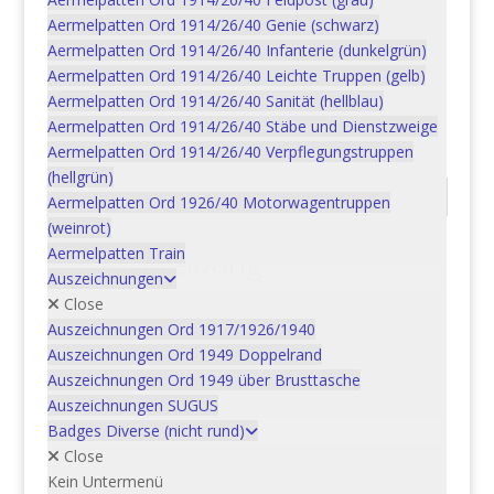
In den Warenkorb
|
Aermelpatten Ord 1914/26/40 Genie (schwarz)
Automobiliste
Aermelpatten Ord 1914/26/40 Infanterie (dunkelgrün)
/
Aermelpatten Ord 1914/26/40 Leichte Truppen (gelb)
motocycliste
Aermelpatten Ord 1914/26/40 Sanität (hellblau)
Artikelnummer:
07AUS067
Kategorie:
Auszeichnungen
Menge
Aermelpatten Ord 1914/26/40 Stäbe und Dienstzweige
SUGUS
Aermelpatten Ord 1914/26/40 Verpflegungstruppen
(hellgrün)
Beschreibung
Aermelpatten Ord 1926/40 Motorwagentruppen
(weinrot)
Aermelpatten Train
Beschreibung
Auszeichnungen
Bestellnummer: 07AUS067
Close
Auszeichnung: Motorfahrer / Motorradfahrer
Auszeichnungen Ord 1917/1926/1940
| Automobiliste / motocycliste
Auszeichnungen Ord 1949 Doppelrand
Ordonnanz: 1975
Auszeichnungen Ord 1949 über Brusttasche
Auszeichnungen SUGUS
Badges Diverse (nicht rund)
Close
Ähnliche Produkte
Kein Untermenü