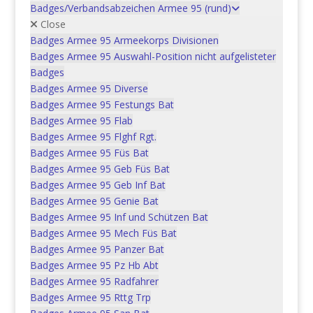
Badges/Verbandsabzeichen Armee 95 (rund)
Close
Badges Armee 95 Armeekorps Divisionen
Feldpost | Poste de
Badges Armee 95 Auswahl-Position nicht aufgelisteter
campagne
Badges
Badges Armee 95 Diverse
In den Warenkorb
CHF
5.00
Badges Armee 95 Festungs Bat
Badges Armee 95 Flab
Badges Armee 95 Flghf Rgt.
Badges Armee 95 Füs Bat
Badges Armee 95 Geb Füs Bat
Atemschutzgeräteträger |
Badges Armee 95 Geb Inf Bat
Porteur de protection
Badges Armee 95 Genie Bat
Badges Armee 95 Inf und Schützen Bat
respiratoire
Badges Armee 95 Mech Füs Bat
Badges Armee 95 Panzer Bat
In den Warenkorb
CHF
5.00
Badges Armee 95 Pz Hb Abt
Badges Armee 95 Radfahrer
Badges Armee 95 Rttg Trp