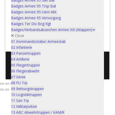
Badges Armee 95 San Bat
Badges Armee 95 Trsp Bat
Flieger Beobachtungs – und
Badges Armee 95 Uem Abt.
Meldedienst | Service de
Badges Armee 95 Versorgung
renseignements aérien
Badges Ter Div Brig Rgt
Badges/Verbandsabzeichen Armee XXI (Wappen)
In den Warenkorb
Close
CHF
5.00
01 Kommandostäbe/ Armeestab
02 Infanterie
03 Panzertruppen
04 Artillerie
05 Fliegertruppen
Postadresse: Verein Schweizer Armeemuseum, 3600
06 Fliegerabwehr
Thun / Mail: info@armeemuseum.ch
07 Genie
08 FU Trp
09 Rettungstruppen
10 Logistiktruppen
11 San Trp
12 Militärpolizei
13 ABC Abwehrtruppen / KAMIR