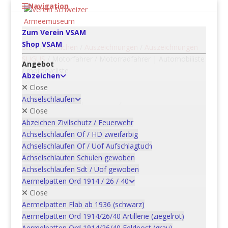
Navigation
Zum Verein VSAM
Shop VSAM
Start
/
Abzeichen
/
Auszeichnungen
/
Auszeichnungen
SUGUS
/ Motorfahrer / Motorradfahrer | Automobiliste
Angebot
/ motocycliste
Abzeichen
Close
Achselschlaufen
Motorfahrer /
Close
Motorradfahrer |
Abzeichen Zivilschutz / Feuerwehr
Automobiliste /
Achselschlaufen Of / HD zweifarbig
Achselschlaufen Of / Uof Aufschlagtuch
motocycliste
Achselschlaufen Schulen gewoben
Achselschlaufen Sdt / Uof gewoben
CHF
5.00
Aermelpatten Ord 1914 / 26 / 40
Close
Motorfahrer
Aermelpatten Flab ab 1936 (schwarz)
/
Aermelpatten Ord 1914/26/40 Artillerie (ziegelrot)
Motorradfahrer
Aermelpatten Ord 1914/26/40 Feldpost (grau)