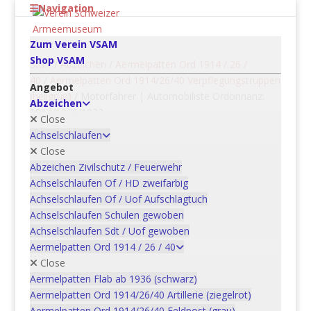
Navigation
Zum Verein VSAM
Shop VSAM
Start
/
Abzeichen
/
Aermelpatten Ord 1914 / 26 /
40
/
Aermelpatten Ord 1914/26/40 Verpflegungstruppen
Angebot
(hellgrün)
/ Motorfahrer | Automobiliste Ordonnanz:
Abzeichen
1914/1926/1932
Close
Achselschlaufen
Close
Motorfahrer |
Abzeichen Zivilschutz / Feuerwehr
Automobiliste
Achselschlaufen Of / HD zweifarbig
Ordonnanz:
Achselschlaufen Of / Uof Aufschlagtuch
Achselschlaufen Schulen gewoben
1914/1926/1932
Achselschlaufen Sdt / Uof gewoben
Aermelpatten Ord 1914 / 26 / 40
CHF
6.00
Close
Aermelpatten Flab ab 1936 (schwarz)
Motorfahrer
Aermelpatten Ord 1914/26/40 Artillerie (ziegelrot)
|
Aermelpatten Ord 1914/26/40 Feldpost (grau)