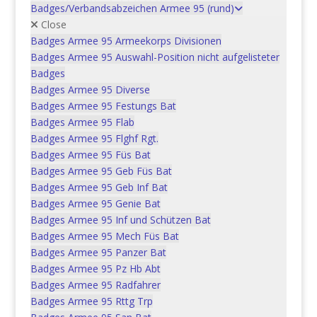
Badges/Verbandsabzeichen Armee 95 (rund)
Close
Badges Armee 95 Armeekorps Divisionen
Badges Armee 95 Auswahl-Position nicht aufgelisteter
Verpflegungssoldat | Soldat
Badges
de soutien Ordonnanz: 1940
Badges Armee 95 Diverse
Badges Armee 95 Festungs Bat
In den Warenkorb
CHF
3.00
Badges Armee 95 Flab
Badges Armee 95 Flghf Rgt.
Badges Armee 95 Füs Bat
Badges Armee 95 Geb Füs Bat
Motorfahrer | Automobiliste
Badges Armee 95 Geb Inf Bat
Ordonnanz: 1940
Badges Armee 95 Genie Bat
Badges Armee 95 Inf und Schützen Bat
Badges Armee 95 Mech Füs Bat
In den Warenkorb
CHF
6.00
Badges Armee 95 Panzer Bat
Badges Armee 95 Pz Hb Abt
Badges Armee 95 Radfahrer
Badges Armee 95 Rttg Trp