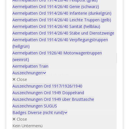
Automobiliste
Aermelpatten Ord 1914/26/40 Genie (schwarz)
In den Warenkorb
Ordonnanz:
Aermelpatten Ord 1914/26/40 Infanterie (dunkelgrün)
1914/1926/1932
Aermelpatten Ord 1914/26/40 Leichte Truppen (gelb)
Menge
Aermelpatten Ord 1914/26/40 Sanität (hellblau)
Aermelpatten Ord 1914/26/40 Stäbe und Dienstzweige
Artikelnummer:
07AP041_1
Kategorie:
Aermelpatten
Aermelpatten Ord 1914/26/40 Verpflegungstruppen
Ord 1914/26/40 Verpflegungstruppen (hellgrün)
(hellgrün)
Aermelpatten Ord 1926/40 Motorwagentruppen
Beschreibung
(weinrot)
Aermelpatten Train
Auszeichnungen
Beschreibung
Close
Bestellnummer: 07AP041_1
Auszeichnungen Ord 1917/1926/1940
Beschreibung: Motorfahrer | Automobiliste
Auszeichnungen Ord 1949 Doppelrand
Ordonnanz: 1914/1926/1932
Auszeichnungen Ord 1949 über Brusttasche
Auszeichnungen SUGUS
Badges Diverse (nicht rund)
Close
Ähnliche Produkte
Kein Untermenü