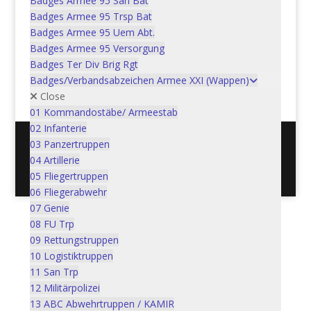
Badges Armee 95 San Bat
Verpflegungssoldat | Soldat
Badges Armee 95 Trsp Bat
de soutien Ordonnanz:
Badges Armee 95 Uem Abt.
1914/1926/1932
Badges Armee 95 Versorgung
Badges Ter Div Brig Rgt
In den Warenkorb
Badges/Verbandsabzeichen Armee XXI (Wappen)
CHF
3.00
Close
01 Kommandostäbe/ Armeestab
02 Infanterie
03 Panzertruppen
04 Artillerie
Postadresse: Verein Schweizer Armeemuseum, 3600
05 Fliegertruppen
Thun / Mail: info@armeemuseum.ch
06 Fliegerabwehr
07 Genie
08 FU Trp
09 Rettungstruppen
10 Logistiktruppen
11 San Trp
12 Militärpolizei
13 ABC Abwehrtruppen / KAMIR