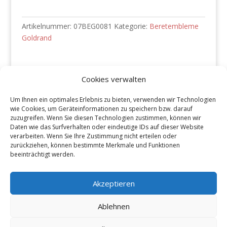
Logistik
2
Artikelnummer:
07BEG0081
Kategorie:
Beretembleme
|
Goldrand
FOAP
logistique
2
Cookies verwalten
Menge
Beschreibung
Um Ihnen ein optimales Erlebnis zu bieten, verwenden wir Technologien
Beschreibung
wie Cookies, um Geräteinformationen zu speichern bzw. darauf
zuzugreifen. Wenn Sie diesen Technologien zustimmen, können wir
Daten wie das Surfverhalten oder eindeutige IDs auf dieser Website
Bestellnummer: 07BEG0081
verarbeiten. Wenn Sie Ihre Zustimmung nicht erteilen oder
Beschreibung: LVB Logistik 2 | FOAP
zurückziehen, können bestimmte Merkmale und Funktionen
logistique 2
beeinträchtigt werden.
Ordonnanz: 2004
Akzeptieren
Ablehnen