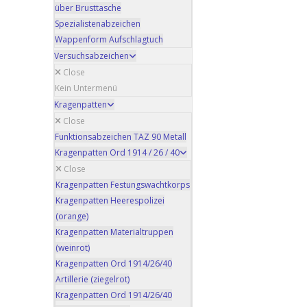
über Brusttasche
Spezialistenabzeichen
Wappenform Aufschlagtuch
Versuchsabzeichen
Close
Kein Untermenü
Kragenpatten
Close
Funktionsabzeichen TAZ 90 Metall
Kragenpatten Ord 1914 / 26 / 40
Close
Kragenpatten Festungswachtkorps
Kragenpatten Heerespolizei
(orange)
Kragenpatten Materialtruppen
(weinrot)
Kragenpatten Ord 1914/26/40
Artillerie (ziegelrot)
Kragenpatten Ord 1914/26/40