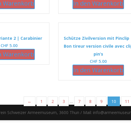
n Warenkorb
In den Warenkorb
iante 2 | Carabinier
Schütze Zivilversion mit Pinclip 
CHF
5.00
Bon tireur version civile avec cl
n Warenkorb
pin’s
CHF
5.00
In den Warenkorb
←
1
2
3
…
7
8
9
10
11
erein Schweizer Armeemuseum, 3600 Thun / Mail: info@armeemuseu