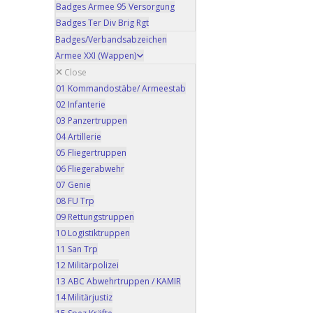
Badges Armee 95 Versorgung
Badges Ter Div Brig Rgt
Badges/Verbandsabzeichen
Armee XXI (Wappen)
Close
01 Kommandostäbe/ Armeestab
02 Infanterie
03 Panzertruppen
04 Artillerie
05 Fliegertruppen
06 Fliegerabwehr
07 Genie
08 FU Trp
09 Rettungstruppen
10 Logistiktruppen
11 San Trp
12 Militärpolizei
13 ABC Abwehrtruppen / KAMIR
14 Militärjustiz