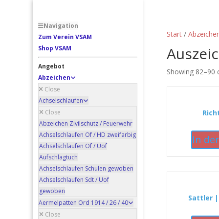
Navigation
Start
/
Abzeiche
Zum Verein VSAM
Auszei
Shop VSAM
Angebot
Showing 82–90 o
Abzeichen
Close
Achselschlaufen
Close
Rich
Abzeichen Zivilschutz / Feuerwehr
Achselschlaufen Of / HD zweifarbig
In de
Achselschlaufen Of / Uof
Aufschlagtuch
Achselschlaufen Schulen gewoben
Achselschlaufen Sdt / Uof
gewoben
Sattler |
Aermelpatten Ord 1914 / 26 / 40
Close