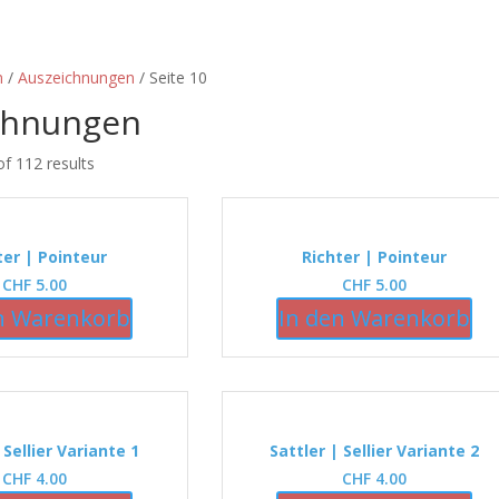
n
/
Auszeichnungen
/ Seite 10
chnungen
f 112 results
ter | Pointeur
Richter | Pointeur
CHF
5.00
CHF
5.00
n Warenkorb
In den Warenkorb
 Sellier Variante 1
Sattler | Sellier Variante 2
CHF
4.00
CHF
4.00