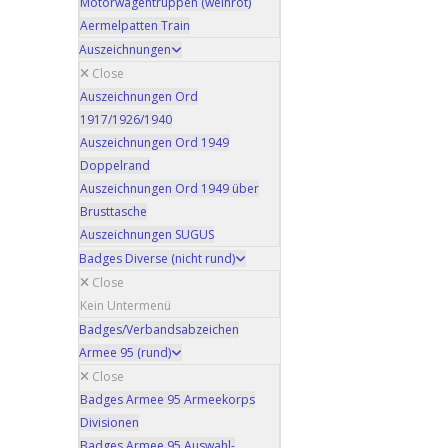
Motorwagentruppen (weinrot)
Aermelpatten Train
Auszeichnungen
Close
Auszeichnungen Ord
1917/1926/1940
Auszeichnungen Ord 1949
Doppelrand
Auszeichnungen Ord 1949 über
Brusttasche
Auszeichnungen SUGUS
Badges Diverse (nicht rund)
Close
Kein Untermenü
Badges/Verbandsabzeichen
Armee 95 (rund)
Close
Badges Armee 95 Armeekorps
Divisionen
Badges Armee 95 Auswahl-