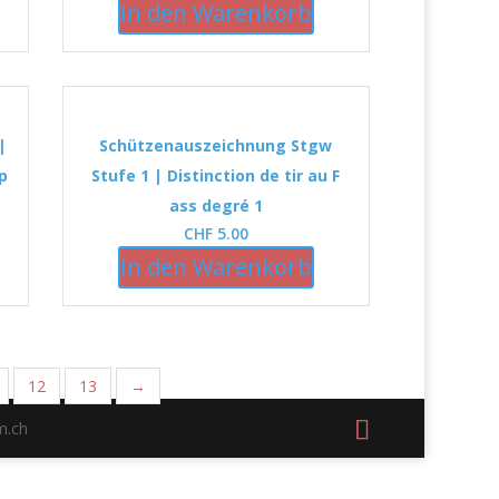
In den Warenkorb
|
Schützenauszeichnung Stgw
ip
Stufe 1 | Distinction de tir au F
ass degré 1
CHF
5.00
In den Warenkorb
12
13
→
m.ch