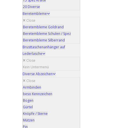
15 Spez Kräfte
20 Diverse
Beretembleme
Close
Beretembleme Goldrand
Beretembleme Schulen / Spez
Beretembleme Silberrand
Brusttaschenanhänger auf
Lederlasche
Close
Kein Untermenü
Diverse Abzeichen
Close
Armbinden
beso Kennzeichen
Bogen
Gürtel
Knöpfe / Sterne
Mützen
Pin